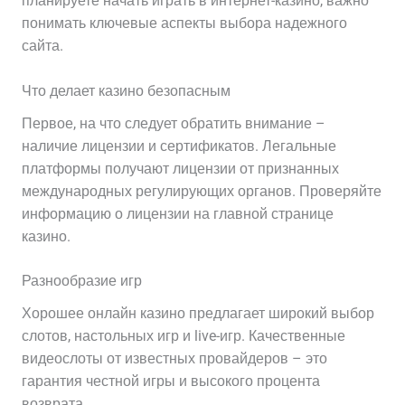
планируете начать играть в интернет-казино, важно
понимать ключевые аспекты выбора надежного
сайта.
Что делает казино безопасным
Первое, на что следует обратить внимание –
наличие лицензии и сертификатов. Легальные
платформы получают лицензии от признанных
международных регулирующих органов. Проверяйте
информацию о лицензии на главной странице
казино.
Разнообразие игр
Хорошее онлайн казино предлагает широкий выбор
слотов, настольных игр и live-игр. Качественные
видеослоты от известных провайдеров – это
гарантия честной игры и высокого процента
возврата.