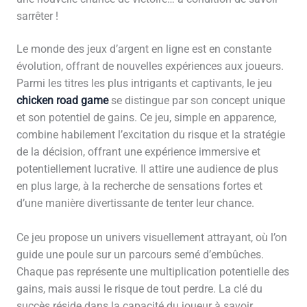
sarrêter !
Le monde des jeux d’argent en ligne est en constante
évolution, offrant de nouvelles expériences aux joueurs.
Parmi les titres les plus intrigants et captivants, le jeu
chicken road game
se distingue par son concept unique
et son potentiel de gains. Ce jeu, simple en apparence,
combine habilement l’excitation du risque et la stratégie
de la décision, offrant une expérience immersive et
potentiellement lucrative. Il attire une audience de plus
en plus large, à la recherche de sensations fortes et
d’une manière divertissante de tenter leur chance.
Ce jeu propose un univers visuellement attrayant, où l’on
guide une poule sur un parcours semé d’embûches.
Chaque pas représente une multiplication potentielle des
gains, mais aussi le risque de tout perdre. La clé du
succès réside dans la capacité du joueur à savoir