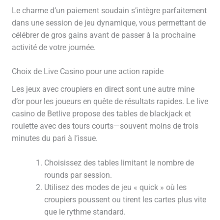
Le charme d’un paiement soudain s’intègre parfaitement
dans une session de jeu dynamique, vous permettant de
célébrer de gros gains avant de passer à la prochaine
activité de votre journée.
Choix de Live Casino pour une action rapide
Les jeux avec croupiers en direct sont une autre mine
d’or pour les joueurs en quête de résultats rapides. Le live
casino de Betlive propose des tables de blackjack et
roulette avec des tours courts—souvent moins de trois
minutes du pari à l’issue.
Choisissez des tables limitant le nombre de
rounds par session.
Utilisez des modes de jeu « quick » où les
croupiers poussent ou tirent les cartes plus vite
que le rythme standard.