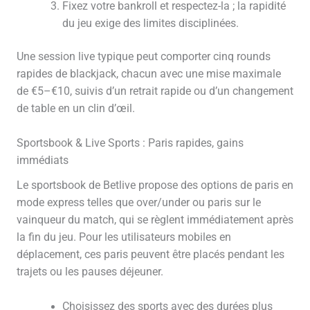
Fixez votre bankroll et respectez-la ; la rapidité
du jeu exige des limites disciplinées.
Une session live typique peut comporter cinq rounds
rapides de blackjack, chacun avec une mise maximale
de €5–€10, suivis d’un retrait rapide ou d’un changement
de table en un clin d’œil.
Sportsbook & Live Sports : Paris rapides, gains
immédiats
Le sportsbook de Betlive propose des options de paris en
mode express telles que over/under ou paris sur le
vainqueur du match, qui se règlent immédiatement après
la fin du jeu. Pour les utilisateurs mobiles en
déplacement, ces paris peuvent être placés pendant les
trajets ou les pauses déjeuner.
Choisissez des sports avec des durées plus