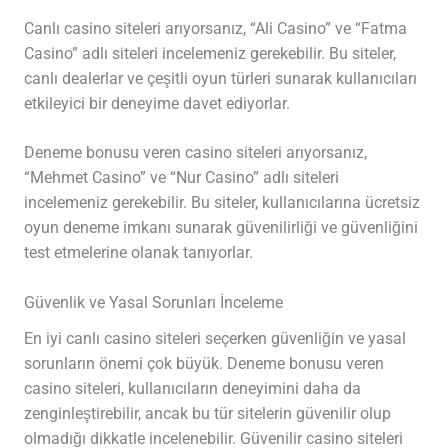
Canlı casino siteleri arıyorsanız, “Ali Casino” ve “Fatma
Casino” adlı siteleri incelemeniz gerekebilir. Bu siteler,
canlı dealerlar ve çeşitli oyun türleri sunarak kullanıcıları
etkileyici bir deneyime davet ediyorlar.
Deneme bonusu veren casino siteleri arıyorsanız,
“Mehmet Casino” ve “Nur Casino” adlı siteleri
incelemeniz gerekebilir. Bu siteler, kullanıcılarına ücretsiz
oyun deneme imkanı sunarak güvenilirliği ve güvenliğini
test etmelerine olanak tanıyorlar.
Güvenlik ve Yasal Sorunları İnceleme
En iyi canlı casino siteleri seçerken güvenliğin ve yasal
sorunların önemi çok büyük. Deneme bonusu veren
casino siteleri, kullanıcıların deneyimini daha da
zenginleştirebilir, ancak bu tür sitelerin güvenilir olup
olmadığı dikkatle incelenebilir. Güvenilir casino siteleri