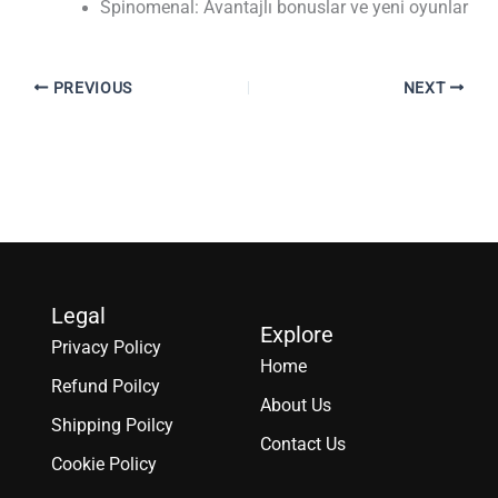
Spinomenal: Avantajlı bonuslar ve yeni oyunlar
PREVIOUS
NEXT
Legal
Explore
Privacy Policy
Home
Refund Poilcy
About Us
Shipping Poilcy
Contact Us
Cookie Policy