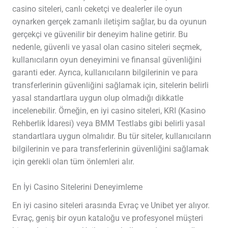
casino siteleri, canlı ceketçi ve dealerler ile oyun
oynarken gerçek zamanlı iletişim sağlar, bu da oyunun
gerçekçi ve güvenilir bir deneyim haline getirir. Bu
nedenle, güvenli ve yasal olan casino siteleri seçmek,
kullanıcıların oyun deneyimini ve finansal güvenliğini
garanti eder. Ayrıca, kullanıcıların bilgilerinin ve para
transferlerinin güvenliğini sağlamak için, sitelerin belirli
yasal standartlara uygun olup olmadığı dikkatle
incelenebilir. Örneğin, en iyi casino siteleri, KRI (Kasino
Rehberlik İdaresi) veya BMM Testlabs gibi belirli yasal
standartlara uygun olmalıdır. Bu tür siteler, kullanıcıların
bilgilerinin ve para transferlerinin güvenliğini sağlamak
için gerekli olan tüm önlemleri alır.
En İyi Casino Sitelerini Deneyimleme
En iyi casino siteleri arasında Evraç ve Unibet yer alıyor.
Evraç, geniş bir oyun kataloğu ve profesyonel müşteri