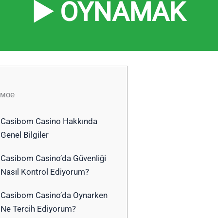
▶️ OYNAMAK
мое
Casibom Casino Hakkında
Genel Bilgiler
Casibom Casino’da Güvenliği
Nasıl Kontrol Ediyorum?
Casibom Casino’da Oynarken
Ne Tercih Ediyorum?