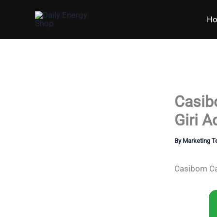
Skip
H
to
content
Casib
Giri A
By
Marketing 
Casibom Cas