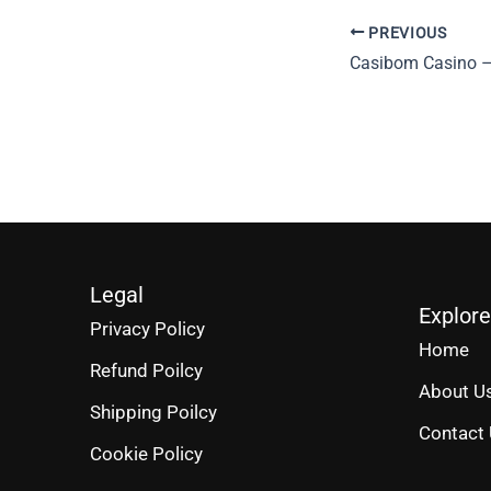
PREVIOUS
Legal
Explore
Privacy Policy
Home
Refund Poilcy
About U
Shipping Poilcy
Contact
Cookie Policy