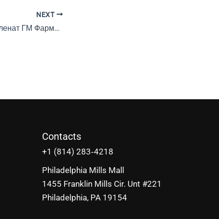
NEXT
Болденон Ундециленат ГМ Фармацевтикалс 200 мг: Відгуки та Рекомендації
Contacts
‪+1 (814) 283‑4218
Philadelphia Mills Mall
1455 Franklin Mills Cir. Unt #221
Philadelphia, PA 19154