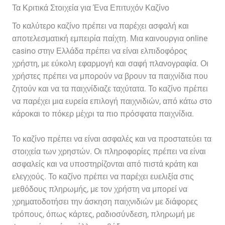
Τα Κριτικά Στοιχεία για Ένα Επιτυχόν Καζίνο
Το καλύτερο καζίνο πρέπει να παρέχει ασφαλή και
αποτελεσματική εμπειρία παίχτη. Μια καινουργια online
casino στην Ελλάδα πρέπει να είναι ελπιδοφόρος
χρήστη, με εύκολη εφαρμογή και σαφή πλανογραφία. Οι
χρήστες πρέπει να μπορούν να βρουν τα παιχνίδια που
ζητούν και να τα παιχνίδιαζε ταχύτατα. Το καζίνο πρέπει
να παρέχει μια ευρεία επιλογή παιχνιδιών, από κάτω στο
κάροκαι το πόκερ μέχρι τα πιο πρόσφατα παιχνίδια.
Το καζίνο πρέπει να είναι ασφαλές και να προστατεύει τα
στοιχεία των χρηστών. Οι πληροφορίες πρέπει να είναι
ασφαλείς και να υποστηρίζονται από πιστά κράτη και
ελεγχούς. Το καζίνο πρέπει να παρέχει ευελιξία στις
μεθόδους πληρωμής, με τον χρήστη να μπορεί να
χρηματοδοτήσει την άσκηση παιχνιδιών με διάφορες
τρόπους, όπως κάρτες, ραδιοσύνδεση, πληρωμή με