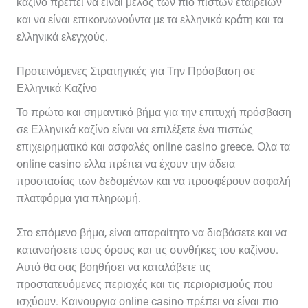
καζίνο πρέπει να είναι μέλος των πιο πιστών εταιρειών
και να είναι επικοινωνούντα με τα ελληνικά κράτη και τα
ελληνικά ελεγχούς.
Προτεινόμενες Στρατηγικές για Την Πρόσβαση σε
Ελληνικά Καζίνο
Το πρώτο και σημαντικό βήμα για την επιτυχή πρόσβαση
σε Ελληνικά καζίνο είναι να επιλέξετε ένα πιστώς
επιχειρηματικό και ασφαλές online casino greece. Ολα τα
online casino ελλα πρέπει να έχουν την άδεια
προστασίας των δεδομένων και να προσφέρουν ασφαλή
πλατφόρμα για πληρωμή.
Στο επόμενο βήμα, είναι απαραίτητο να διαβάσετε και να
κατανοήσετε τους όρους και τις συνθήκες του καζίνου.
Αυτό θα σας βοηθήσει να καταλάβετε τις
προστατευόμενες περιοχές και τις περιορισμούς που
ισχύουν. Καινουργια online casino πρέπει να είναι πιο