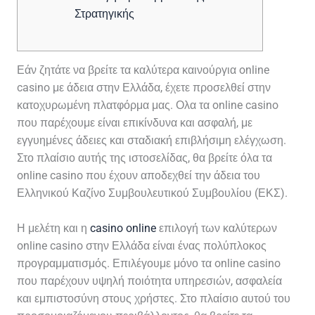
Στρατηγικής
Εάν ζητάτε να βρείτε τα καλύτερα καινούργια online
casino με άδεια στην Ελλάδα, έχετε προσελθεί στην
κατοχυρωμένη πλατφόρμα μας. Ολα τα online casino
που παρέχουμε είναι επικίνδυνα και ασφαλή, με
εγγυημένες άδειες και σταδιακή επιβλήσιμη ελέγχωση.
Στο πλαίσιο αυτής της ιστοσελίδας, θα βρείτε όλα τα
online casino που έχουν αποδεχθεί την άδεια του
Ελληνικού Καζίνο Συμβουλευτικού Συμβουλίου (ΕΚΣ).
Η μελέτη και η
casino online
επιλογή των καλύτερων
online casino στην Ελλάδα είναι ένας πολύπλοκος
προγραμματισμός. Επιλέγουμε μόνο τα online casino
που παρέχουν υψηλή ποιότητα υπηρεσιών, ασφαλεία
και εμπιστοσύνη στους χρήστες. Στο πλαίσιο αυτού του