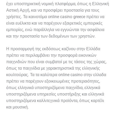
έχει υποστηρικτική νομική πλατφόρμα, όπως η Ελληνική
Αστική Αρχή, και να προσφέρει προστασία για τους
χρήστες. Τα καινοτόμα online casino greece πρέπει να
είναι ευέλικτα και να παρέχουν εξαιρετικές εμπειρικές
εμπειρίες, ενώ παράλληλα να εγγυώνται την ασφάλεια
και την προστασία των δεδομένων των χρηστών.
Η προσαρμογή της εκδόσεως καζίνου στην Ελλάδα
πρέπει να περιλαμβάνει την προσφορά εικονικών
παιχνιδιών που είναι συμβατοί με τις τάσεις της χώρας,
όπως τα παιχνίδια με χαρακτηριστικά της ελληνικής
κουλτούρας. Τα τα καλύτερα online casino στην ελλαδα
πρέπει να παρέχουν εξοικειωμένες προτεραιότητες,
όπως ελληνικά υποστηριζόμενα παιχνίδια, ελληνικά
υποστηριζόμενα υπηρεσίες υποστήριξης και ελληνικά
υποστηριζόμενα καλλιτεχνικά προϊόντα, όπως καρτέλι
και μουσική.