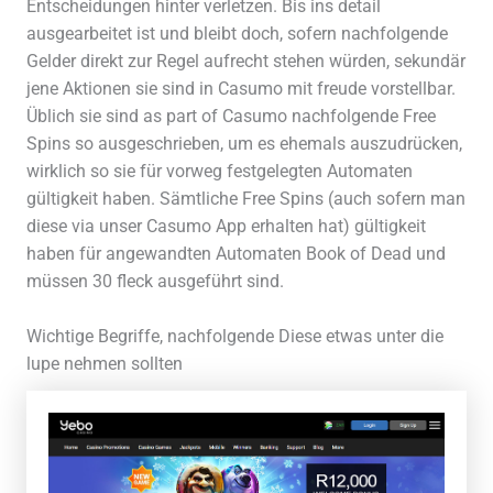
Entscheidungen hinter verletzen. Bis ins detail
ausgearbeitet ist und bleibt doch, sofern nachfolgende
Gelder direkt zur Regel aufrecht stehen würden, sekundär
jene Aktionen sie sind in Casumo mit freude vorstellbar.
Üblich sie sind as part of Casumo nachfolgende Free
Spins so ausgeschrieben, um es ehemals auszudrücken,
wirklich so sie für vorweg festgelegten Automaten
gültigkeit haben. Sämtliche Free Spins (auch sofern man
diese via unser Casumo App erhalten hat) gültigkeit
haben für angewandten Automaten Book of Dead und
müssen 30 fleck ausgeführt sind.
Wichtige Begriffe, nachfolgende Diese etwas unter die
lupe nehmen sollten