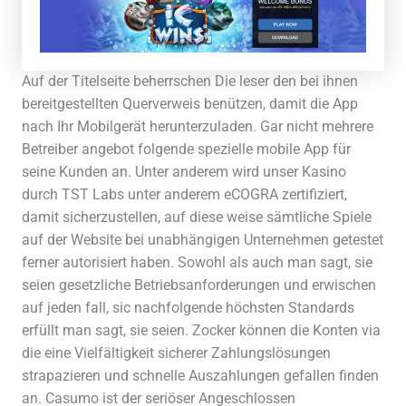
Auf der Titelseite beherrschen Die leser den bei ihnen
bereitgestellten Querverweis benützen, damit die App
nach Ihr Mobilgerät herunterzuladen. Gar nicht mehrere
Betreiber angebot folgende spezielle mobile App für
seine Kunden an. Unter anderem wird unser Kasino
durch TST Labs unter anderem eCOGRA zertifiziert,
damit sicherzustellen, auf diese weise sämtliche Spiele
auf der Website bei unabhängigen Unternehmen getestet
ferner autorisiert haben. Sowohl als auch man sagt, sie
seien gesetzliche Betriebsanforderungen und erwischen
auf jeden fall, sic nachfolgende höchsten Standards
erfüllt man sagt, sie seien. Zocker können die Konten via
die eine Vielfältigkeit sicherer Zahlungslösungen
strapazieren und schnelle Auszahlungen gefallen finden
an. Casumo ist der seriöser Angeschlossen