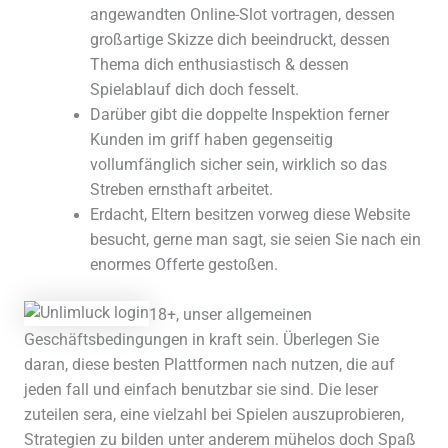
angewandten Online-Slot vortragen, dessen
großartige Skizze dich beeindruckt, dessen
Thema dich enthusiastisch & dessen
Spielablauf dich doch fesselt.
Darüber gibt die doppelte Inspektion ferner
Kunden im griff haben gegenseitig
vollumfänglich sicher sein, wirklich so das
Streben ernsthaft arbeitet.
Erdacht, Eltern besitzen vorweg diese Website
besucht, gerne man sagt, sie seien Sie nach ein
enormes Offerte gestoßen.
18+, unser allgemeinen
Geschäftsbedingungen in kraft sein. Überlegen Sie
daran, diese besten Plattformen nach nutzen, die auf
jeden fall und einfach benutzbar sie sind. Die leser
zuteilen sera, eine vielzahl bei Spielen auszuprobieren,
Strategien zu bilden unter anderem mühelos doch Spaß