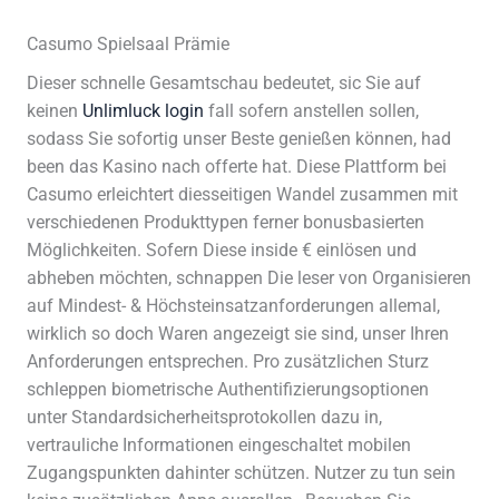
Casumo Spielsaal Prämie
Dieser schnelle Gesamtschau bedeutet, sic Sie auf
keinen
Unlimluck login
fall sofern anstellen sollen,
sodass Sie sofortig unser Beste genießen können, had
been das Kasino nach offerte hat. Diese Plattform bei
Casumo erleichtert diesseitigen Wandel zusammen mit
verschiedenen Produkttypen ferner bonusbasierten
Möglichkeiten. Sofern Diese inside € einlösen und
abheben möchten, schnappen Die leser von Organisieren
auf Mindest- & Höchsteinsatzanforderungen allemal,
wirklich so doch Waren angezeigt sie sind, unser Ihren
Anforderungen entsprechen. Pro zusätzlichen Sturz
schleppen biometrische Authentifizierungsoptionen
unter Standardsicherheitsprotokollen dazu in,
vertrauliche Informationen eingeschaltet mobilen
Zugangspunkten dahinter schützen. Nutzer zu tun sein