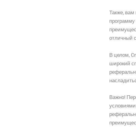
Также, вам
программу 
преимущест
отличный с
В целом, C
широкий сп
реферальну
насладитьс
Важно! Пер
условиями 
реферально
преимущес