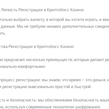
 Легкость Регистрации в Криптобосс Казино
только выбрать валюту, в которой вы хотите играть, и вв
 данные. Мы не требуем никаких дополнительных сведен
ть.
тва Регистрации в Криптобосс Казино
о предлагает несколько преимуществ, которые делают р
ксимально комфортными:
процесс регистрации: мы знаем, что время – это деньги, 
 регистрацию максимально простой и быстрой.
сть и безопасность: мы обеспечиваем безопасность ваш
и, используя современные технологии шифрования.