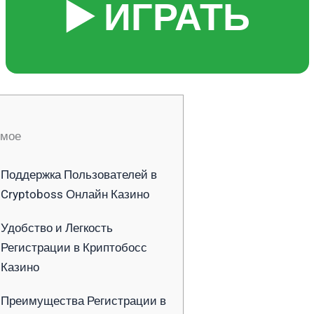
▶️ ИГРАТЬ
мое
Поддержка Пользователей в
Cryptoboss Онлайн Казино
Удобство и Легкость
Регистрации в Криптобосс
Казино
Преимущества Регистрации в