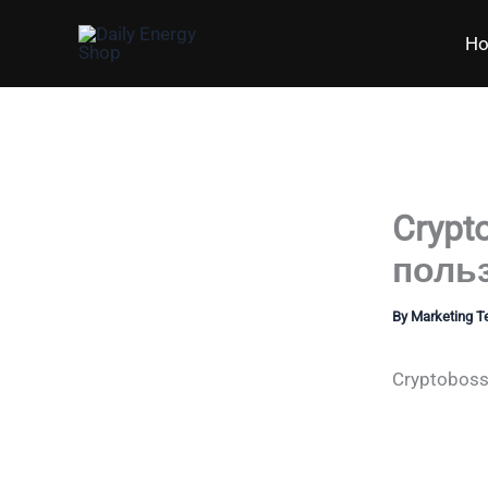
Skip
H
to
content
Crypt
польз
By
Marketing 
Cryptoboss