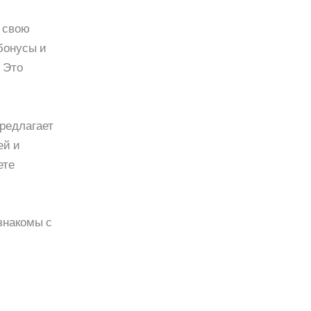
т свою
бонусы и
 Это
предлагает
ей и
ете
 знакомы с