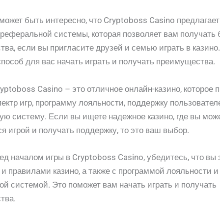
 может быть интересно, что Cryptoboss Casino предлагае
реферальной системы, которая позволяет вам получать 
ва, если вы пригласите друзей и семью играть в казино.
пособ для вас начать играть и получать преимущества.
ryptoboss Casino – это отличное онлайн-казино, которое 
ектр игр, программу лояльности, поддержку пользовател
ю систему. Если вы ищете надежное казино, где вы мож
я игрой и получать поддержку, то это ваш выбор.
ед началом игры в Cryptoboss Casino, убедитесь, что вы
и правилами казино, а также с программой лояльности и
й системой. Это поможет вам начать играть и получать
тва.