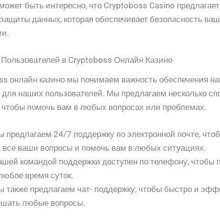
 может быть интересно, что Cryptoboss Casino предлагае
защиты данных, которая обеспечивает безопасность ва
и.
Пользователей в Cryptoboss Онлайн Казино
ss онлайн казино мы понимаем важность обеспечения н
 для наших пользователей. Мы предлагаем несколько сп
 чтобы помочь вам в любых вопросах или проблемах.
 предлагаем 24/7 поддержку по электронной почте, чтоб
 все ваши вопросы и помочь вам в любых ситуациях.
шей командой поддержки доступен по телефону, чтобы 
любое время суток.
 также предлагаем чат- поддержку, чтобы быстро и эфф
ешать любые вопросы.