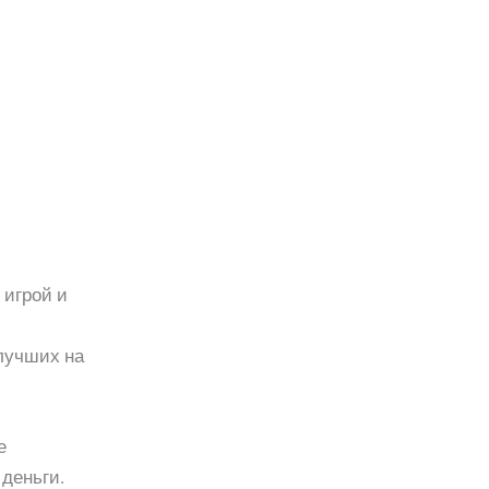
 игрой и
лучших на
е
деньги.