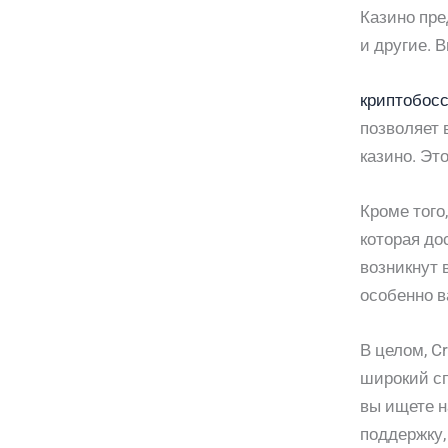
Казино пре
и другие. В
криптобос
позволяет 
казино. Эт
Кроме того
которая до
возникнут 
особенно ва
В целом, C
широкий сп
вы ищете н
поддержку,