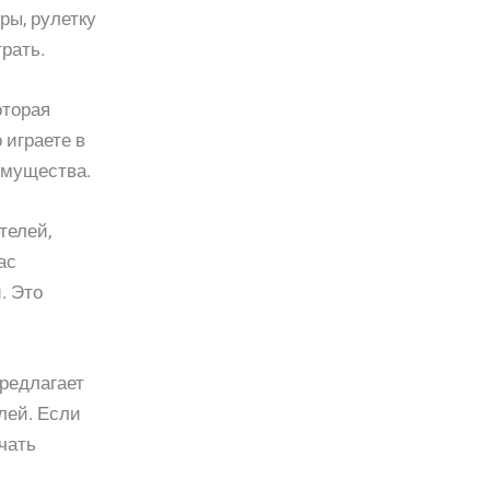
ры, рулетку
грать.
оторая
 играете в
имущества.
телей,
ас
. Это
предлагает
лей. Если
чать