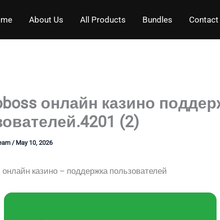
ome
About Us
All Products
Bundles
Contact
oboss онлайн казино поддер
ователей.4201 (2)
Team
/
May 10, 2026
 онлайн казино – поддержка пользователей