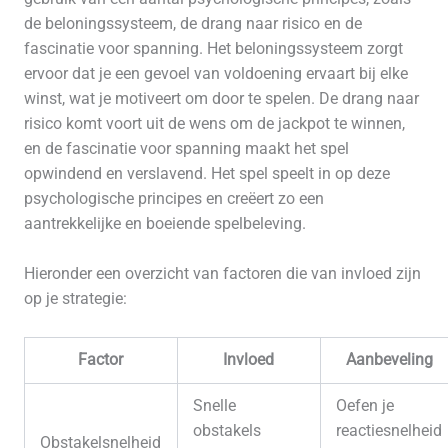
de beloningssysteem, de drang naar risico en de
fascinatie voor spanning. Het beloningssysteem zorgt
ervoor dat je een gevoel van voldoening ervaart bij elke
winst, wat je motiveert om door te spelen. De drang naar
risico komt voort uit de wens om de jackpot te winnen,
en de fascinatie voor spanning maakt het spel
opwindend en verslavend. Het spel speelt in op deze
psychologische principes en creëert zo een
aantrekkelijke en boeiende spelbeleving.
Hieronder een overzicht van factoren die van invloed zijn
op je strategie:
Factor
Invloed
Aanbeveling
Snelle
Oefen je
obstakels
reactiesnelheid
Obstakelsnelheid