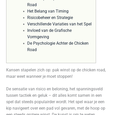
Road
Het Belang van Timing
Risicobeheer en Strategie
Verschillende Variaties van het Spel
Invloed van de Grafische
Vormgeving
De Psychologie Achter de Chicken
Road
Kansen stapelen zich op: pak winst op de chicken road,
maar weet wanneer je moet stoppen!
De sensatie van risico en beloning, het spanningsveld
tussen tactiek en geluk – dit alles komt samen in een
spel dat steeds populairder wordt. Het spel waar je een
kip navigeert over een pad vol gevaren, met de hoop op
een steeds grotere winst. De kunst is om te weten