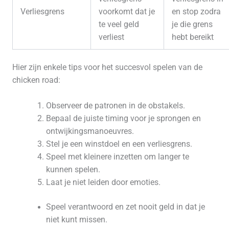
Verliesgrens
voorkomt dat je
en stop zodra
te veel geld
je die grens
verliest
hebt bereikt
Hier zijn enkele tips voor het succesvol spelen van de
chicken road:
Observeer de patronen in de obstakels.
Bepaal de juiste timing voor je sprongen en
ontwijkingsmanoeuvres.
Stel je een winstdoel en een verliesgrens.
Speel met kleinere inzetten om langer te
kunnen spelen.
Laat je niet leiden door emoties.
Speel verantwoord en zet nooit geld in dat je
niet kunt missen.