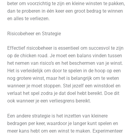
beter om voorzichtig te zijn en kleine winsten te pakken,
dan te proberen in één keer een groot bedrag te winnen
en alles te verliezen.
Risicobeheer en Strategie
Effectief risicobeheer is essentieel om succesvol te zijn
op de chicken road. Je moet een balans vinden tussen
het nemen van risico’s en het beschermen van je winst.
Het is verleidelijk om door te spelen in de hoop op een
nog grotere winst, maar het is belangrijk om te weten
wanneer je moet stoppen. Stel jezelf een winstdoel en
verlaat het spel zodra je dat doel hebt bereikt. Doe dit
ook wanneer je een verliesgrens bereikt.
Een andere strategie is het inzetten van kleinere
bedragen per keer, waardoor je langer kunt spelen en
meer kans hebt om een winst te maken. Experimenteer