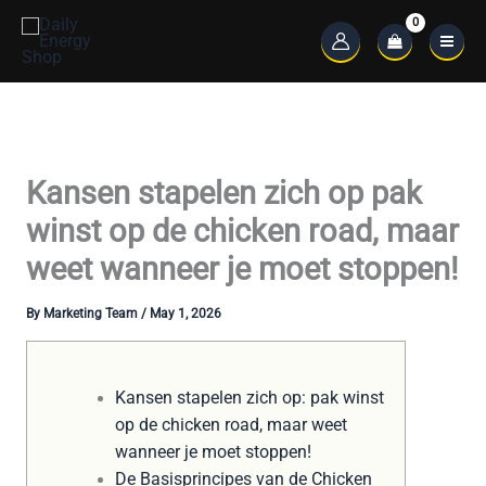
Skip
to
Main
content
Menu
Kansen stapelen zich op pak
winst op de chicken road, maar
weet wanneer je moet stoppen!
By
Marketing Team
/
May 1, 2026
Kansen stapelen zich op: pak winst
op de chicken road, maar weet
wanneer je moet stoppen!
De Basisprincipes van de Chicken