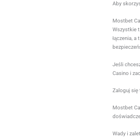
Aby skorzys
Mostbet Cas
Wszystkie 
łączenia, a
bezpieczeń
Jeśli chces
Casino i za
Zaloguj się
Mostbet Cas
doświadcze
Wady i zale