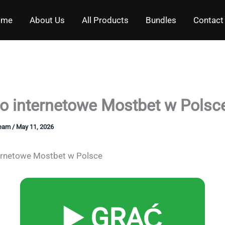
ome
About Us
All Products
Bundles
Contact
o internetowe Mostbet w Polsc
Team
/
May 11, 2026
ernetowe Mostbet w Polsce
▶️ GRAĆ