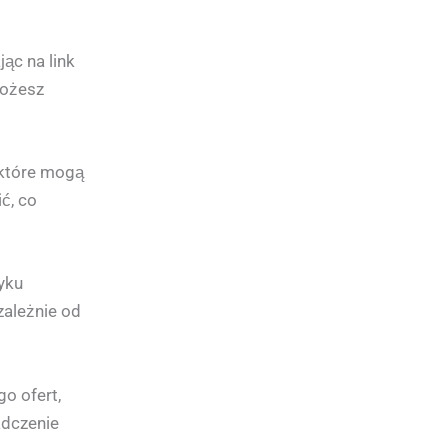
ąc na link
możesz
 które mogą
ć, co
yku
zależnie od
o ofert,
adczenie