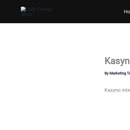
Skip
H
to
content
Kasyn
By
Marketing 
Kasyno int