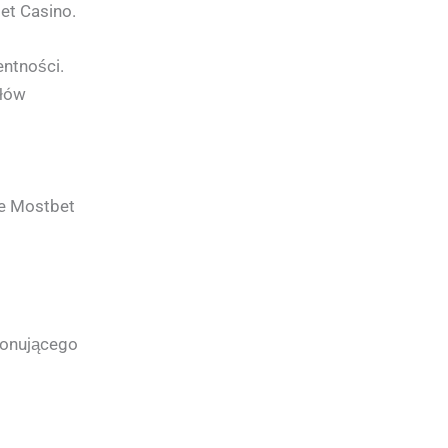
et Casino.
entności.
ołów
ie Mostbet
jonującego