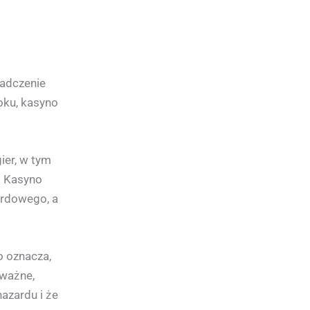
iadczenie
oku, kasyno
ier, w tym
et Kasyno
ardowego, a
o oznacza,
 ważne,
azardu i że