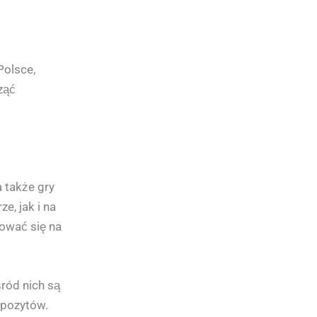
Polsce,
ząć
a także gry
e, jak i na
gować się na
ród nich są
epozytów.