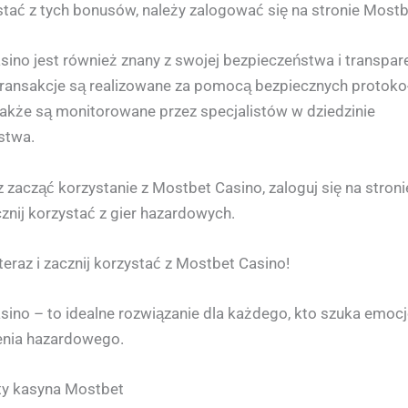
tać z tych bonusów, należy zalogować się na stronie Mostb
ino jest również znany z swojej bezpieczeństwa i transpar
transakcje są realizowane za pomocą bezpiecznych protok
 także są monitorowane przez specjalistów w dziedzinie
stwa.
z zacząć korzystanie z Mostbet Casino, zaloguj się na stron
cznij korzystać z gier hazardowych.
 teraz i zacznij korzystać z Mostbet Casino!
ino – to idealne rozwiązanie dla każdego, kto szuka emoc
nia hazardowego.
ty kasyna Mostbet