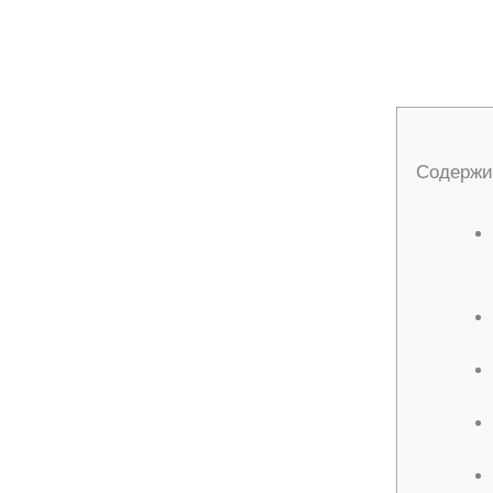
Содержи