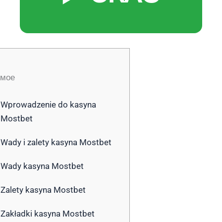
мое
Wprowadzenie do kasyna
Mostbet
Wady i zalety kasyna Mostbet
Wady kasyna Mostbet
Zalety kasyna Mostbet
Zakładki kasyna Mostbet