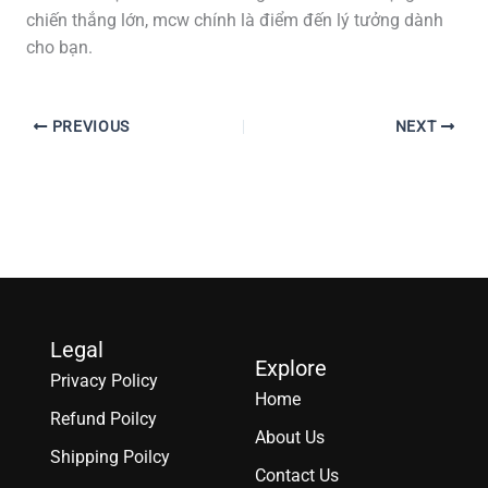
chiến thắng lớn, mcw chính là điểm đến lý tưởng dành
cho bạn.
PREVIOUS
NEXT
Legal
Explore
Privacy Policy
Home
Refund Poilcy
About Us
Shipping Poilcy
Contact Us