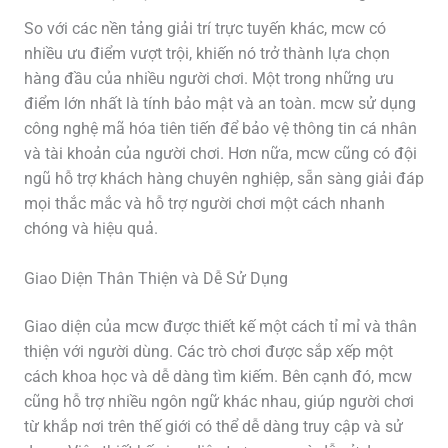
So với các nền tảng giải trí trực tuyến khác, mcw có
nhiều ưu điểm vượt trội, khiến nó trở thành lựa chọn
hàng đầu của nhiều người chơi. Một trong những ưu
điểm lớn nhất là tính bảo mật và an toàn. mcw sử dụng
công nghệ mã hóa tiên tiến để bảo vệ thông tin cá nhân
và tài khoản của người chơi. Hơn nữa, mcw cũng có đội
ngũ hỗ trợ khách hàng chuyên nghiệp, sẵn sàng giải đáp
mọi thắc mắc và hỗ trợ người chơi một cách nhanh
chóng và hiệu quả.
Giao Diện Thân Thiện và Dễ Sử Dụng
Giao diện của mcw được thiết kế một cách tỉ mỉ và thân
thiện với người dùng. Các trò chơi được sắp xếp một
cách khoa học và dễ dàng tìm kiếm. Bên cạnh đó, mcw
cũng hỗ trợ nhiều ngôn ngữ khác nhau, giúp người chơi
từ khắp nơi trên thế giới có thể dễ dàng truy cập và sử