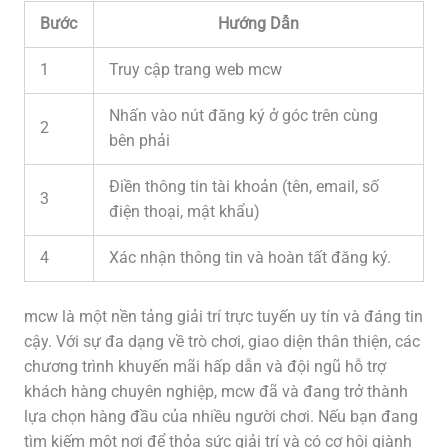
Bước
Hướng Dẫn
1
Truy cập trang web mcw
Nhấn vào nút đăng ký ở góc trên cùng
2
bên phải
Điền thông tin tài khoản (tên, email, số
3
điện thoại, mật khẩu)
4
Xác nhận thông tin và hoàn tất đăng ký.
mcw là một nền tảng giải trí trực tuyến uy tín và đáng tin
cậy. Với sự đa dạng về trò chơi, giao diện thân thiện, các
chương trình khuyến mãi hấp dẫn và đội ngũ hỗ trợ
khách hàng chuyên nghiệp, mcw đã và đang trở thành
lựa chọn hàng đầu của nhiều người chơi. Nếu bạn đang
tìm kiếm một nơi để thỏa sức giải trí và có cơ hội giành