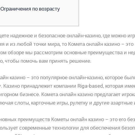
Ограничения по возрасту
ете надежное и безопасное онлайн-казино, где можно игр
я и из любой точки мира, то Комета онлайн казино – эт
том обзоре мы рассмотрим основные преимущества и не
но, чтобы помочь вам принять решение.
айн казино – это популярное онлайн-казино, которое был
у. Казино принадлежит компании Riga-based, которая име
игорном бизнесе. Комета онлайн казино предлагает игрок
ключая слоты, карточные игры, рулетку и другие азартные 
новных преимуществ Кометы онлайн казино – это его без
ользует современные технологии для обеспечения безо