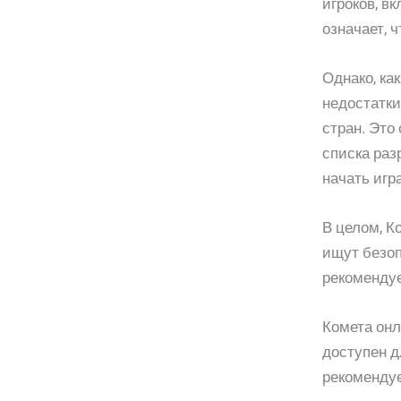
игроков, в
означает, 
Однако, ка
недостатки
стран. Это 
списка раз
начать игра
В целом, К
ищут безоп
рекомендуе
Комета онл
доступен д
рекомендуе