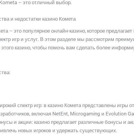
 Kometa – это отличный выбор.
ва и недостатки казино Комета
ета – это популярное онлайн-казино, которое предлагает
ектр игр и услуг. В этом разделе мы рассмотрим преиму
 этого казино, чтобы помочь вам сделать более информ
тва:
рокий спектр игр: в казино Комета представлены игры о
зработчиков, включая NetEnt, Microgaming и Evolution G
нусы и акции: казино предлагает различные бонусы и ак
ивлечь новых игроков и удержать существующих.