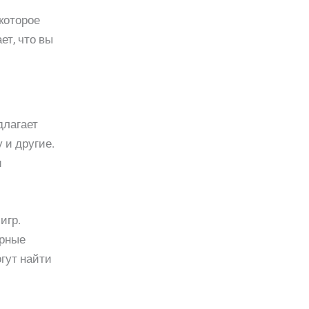
которое
ет, что вы
длагает
 и другие.
и
игр.
ярные
огут найти