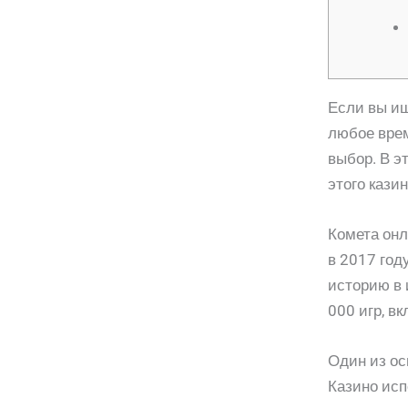
Если вы ищ
любое врем
выбор. В э
этого кази
Комета онл
в 2017 год
историю в 
000 игр, в
Один из ос
Казино исп