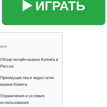
▶️ ИГРАТЬ
мое
Обзор онлайн-казино Kometa в
России
Преимущества и недостатки
казино Комета
Ограничения и условия
использования