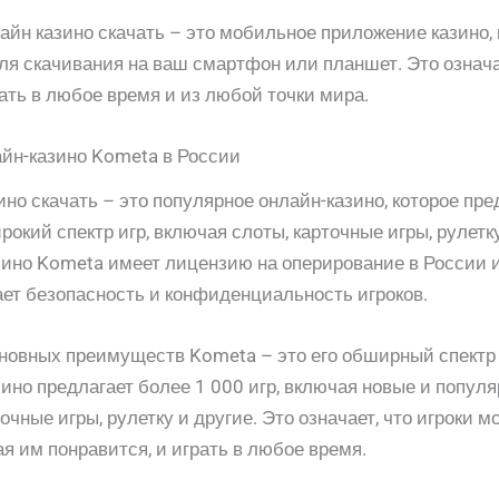
айн казино скачать – это мобильное приложение казино, 
ля скачивания на ваш смартфон или планшет. Это означа
ать в любое время и из любой точки мира.
йн-казино Kometa в России
ино скачать – это популярное онлайн-казино, которое пре
рокий спектр игр, включая слоты, карточные игры, рулетку
ино Kometa имеет лицензию на оперирование в России 
ет безопасность и конфиденциальность игроков.
новных преимуществ Kometa – это его обширный спектр 
ино предлагает более 1 000 игр, включая новые и попул
очные игры, рулетку и другие. Это означает, что игроки м
ая им понравится, и играть в любое время.