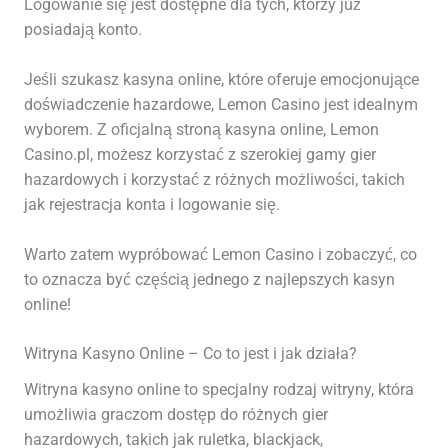
Logowanie się jest dostępne dla tych, którzy już
posiadają konto.
Jeśli szukasz kasyna online, które oferuje emocjonujące
doświadczenie hazardowe, Lemon Casino jest idealnym
wyborem. Z oficjalną stroną kasyna online, Lemon
Casino.pl, możesz korzystać z szerokiej gamy gier
hazardowych i korzystać z różnych możliwości, takich
jak rejestracja konta i logowanie się.
Warto zatem wypróbować Lemon Casino i zobaczyć, co
to oznacza być częścią jednego z najlepszych kasyn
online!
Witryna Kasyno Online – Co to jest i jak działa?
Witryna kasyno online to specjalny rodzaj witryny, która
umożliwia graczom dostęp do różnych gier
hazardowych, takich jak ruletka, blackjack,