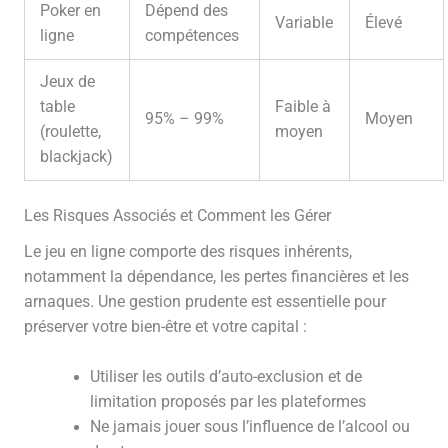
Poker en
Dépend des
Variable
Élevé
ligne
compétences
Jeux de
table
Faible à
95% – 99%
Moyen
(roulette,
moyen
blackjack)
Les Risques Associés et Comment les Gérer
Le jeu en ligne comporte des risques inhérents,
notamment la dépendance, les pertes financières et les
arnaques. Une gestion prudente est essentielle pour
préserver votre bien-être et votre capital :
Utiliser les outils d’auto-exclusion et de
limitation proposés par les plateformes
Ne jamais jouer sous l’influence de l’alcool ou