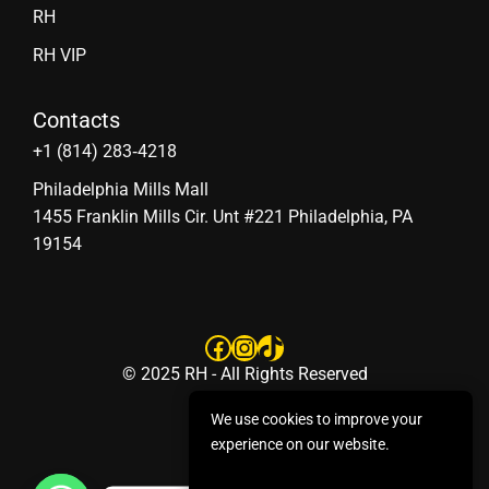
RH
RH VIP
Contacts
‪+1 (814) 283‑4218
Philadelphia Mills Mall
1455 Franklin Mills Cir. Unt #221 Philadelphia, PA
19154
Facebook
Instagram
TikTok
© 2025 RH - All Rights Reserved
We use cookies to improve your
experience on our website.