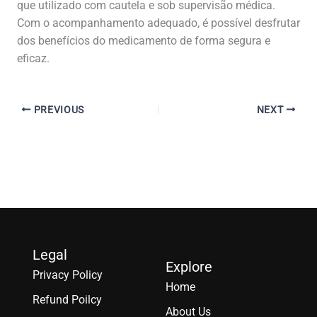
que utilizado com cautela e sob supervisão médica.
Com o acompanhamento adequado, é possível desfrutar
dos benefícios do medicamento de forma segura e
eficaz.
PREVIOUS
NEXT
Legal
Explore
Privacy Policy
Home
Refund Poilcy
About Us