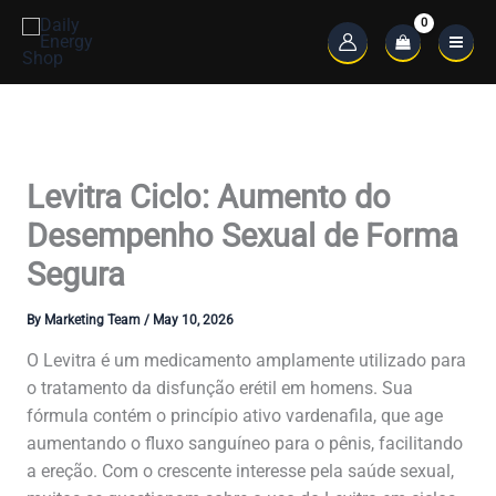
Skip
to
Main
content
Menu
Levitra Ciclo: Aumento do
Desempenho Sexual de Forma
Segura
By
Marketing Team
/
May 10, 2026
O Levitra é um medicamento amplamente utilizado para
o tratamento da disfunção erétil em homens. Sua
fórmula contém o princípio ativo vardenafila, que age
aumentando o fluxo sanguíneo para o pênis, facilitando
a ereção. Com o crescente interesse pela saúde sexual,