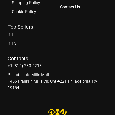
Shipping Poilcy
Contact Us
Cookie Policy
Top Sellers
RH
RH VIP
Contacts
‪+1 (814) 283‑4218
Philadelphia Mills Mall
1455 Franklin Mills Cir. Unt #221 Philadelphia, PA
19154
Facebook
Instagram
TikTok