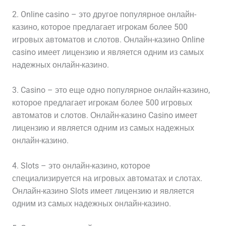
2. Online casino – это другое популярное онлайн-
казино, которое предлагает игрокам более 500
игровых автоматов и слотов. Онлайн-казино Online
casino имеет лицензию и является одним из самых
надежных онлайн-казино.
3. Casino – это еще одно популярное онлайн-казино,
которое предлагает игрокам более 500 игровых
автоматов и слотов. Онлайн-казино Casino имеет
лицензию и является одним из самых надежных
онлайн-казино.
4. Slots – это онлайн-казино, которое
специализируется на игровых автоматах и слотах.
Онлайн-казино Slots имеет лицензию и является
одним из самых надежных онлайн-казино.