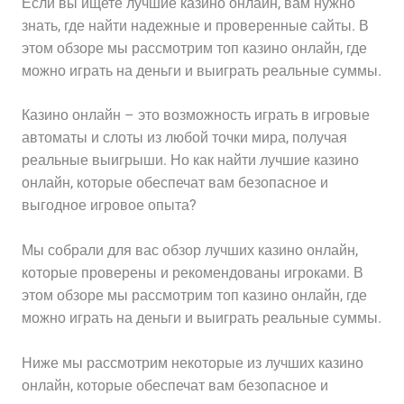
Если вы ищете лучшие казино онлайн, вам нужно
знать, где найти надежные и проверенные сайты. В
этом обзоре мы рассмотрим топ казино онлайн, где
можно играть на деньги и выиграть реальные суммы.
Казино онлайн – это возможность играть в игровые
автоматы и слоты из любой точки мира, получая
реальные выигрыши. Но как найти лучшие казино
онлайн, которые обеспечат вам безопасное и
выгодное игровое опыта?
Мы собрали для вас обзор лучших казино онлайн,
которые проверены и рекомендованы игроками. В
этом обзоре мы рассмотрим топ казино онлайн, где
можно играть на деньги и выиграть реальные суммы.
Ниже мы рассмотрим некоторые из лучших казино
онлайн, которые обеспечат вам безопасное и