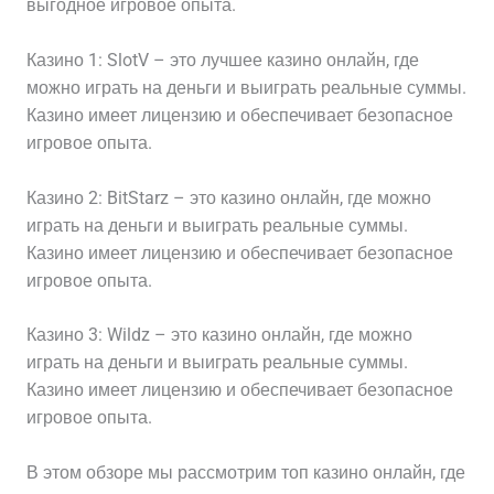
выгодное игровое опыта.
Казино 1: SlotV – это лучшее казино онлайн, где
можно играть на деньги и выиграть реальные суммы.
Казино имеет лицензию и обеспечивает безопасное
игровое опыта.
Казино 2: BitStarz – это казино онлайн, где можно
играть на деньги и выиграть реальные суммы.
Казино имеет лицензию и обеспечивает безопасное
игровое опыта.
Казино 3: Wildz – это казино онлайн, где можно
играть на деньги и выиграть реальные суммы.
Казино имеет лицензию и обеспечивает безопасное
игровое опыта.
В этом обзоре мы рассмотрим топ казино онлайн, где