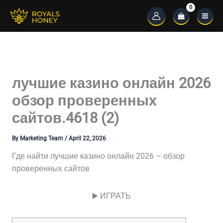
Skip
to
Main
content
Menu
лучшие казино онлайн 2026
обзор проверенных
сайтов.4618 (2)
By
Marketing Team
/
April 22, 2026
Где найти лучшие казино онлайн 2026 – обзор
проверенных сайтов
▶️ ИГРАТЬ