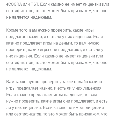
eCOGRA или TST. Если казино не имеет лицензии или
сертификатов, то это может быть признаком, что оно
не является надежным.
Кроме того, вам нужно проверить, какие игры
предлагает казино, и есть ли у них лицензия. Если
казино предлагает игры на деньги, то вам нужно
проверить, какие игры они предлагают, и есть ли у
них лицензия. Если казино не имеет лицензии или
сертификатов, то это может быть признаком, что оно
не является надежным.
Вам также нужно проверить, какие онлайн казино
игры предлагает казино, и есть ли у них лицензия.
Если казино предлагает игры на деньги, то вам
нужно проверить, какие игры они предлагают, и есть
ли у них лицензия. Если казино не имеет лицензии
или сертификатов, то это может быть признаком, что