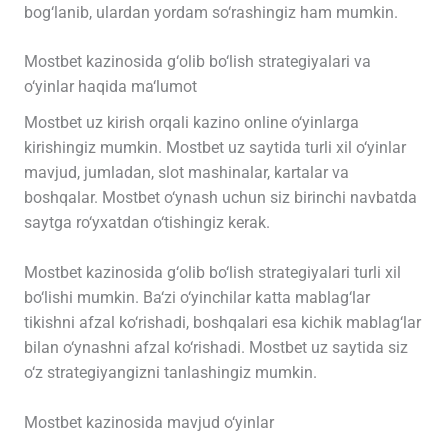
bog‘lanib, ulardan yordam so‘rashingiz ham mumkin.
Mostbet kazinosida g‘olib bo‘lish strategiyalari va
o‘yinlar haqida ma‘lumot
Mostbet uz kirish orqali kazino online o‘yinlarga
kirishingiz mumkin. Mostbet uz saytida turli xil o‘yinlar
mavjud, jumladan, slot mashinalar, kartalar va
boshqalar. Mostbet o‘ynash uchun siz birinchi navbatda
saytga ro‘yxatdan o‘tishingiz kerak.
Mostbet kazinosida g‘olib bo‘lish strategiyalari turli xil
bo‘lishi mumkin. Ba‘zi o‘yinchilar katta mablag‘lar
tikishni afzal ko‘rishadi, boshqalari esa kichik mablag‘lar
bilan o‘ynashni afzal ko‘rishadi. Mostbet uz saytida siz
o‘z strategiyangizni tanlashingiz mumkin.
Mostbet kazinosida mavjud o‘yinlar