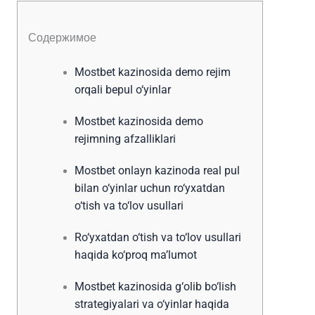
Содержимое
Mostbet kazinosida demo rejim
orqali bepul o‘yinlar
Mostbet kazinosida demo
rejimning afzalliklari
Mostbet onlayn kazinoda real pul
bilan o‘yinlar uchun ro‘yxatdan
o‘tish va to‘lov usullari
Ro‘yxatdan o‘tish va to‘lov usullari
haqida ko‘proq ma’lumot
Mostbet kazinosida g‘olib bo‘lish
strategiyalari va o‘yinlar haqida