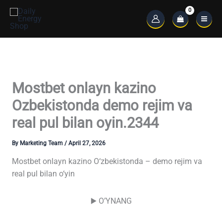
Skip
to
Main
content
Menu
Mostbet onlayn kazino
Ozbekistonda demo rejim va
real pul bilan oyin.2344
By
Marketing Team
/
April 27, 2026
Mostbet onlayn kazino O‘zbekistonda – demo rejim va
real pul bilan o‘yin
▶️ O’YNANG