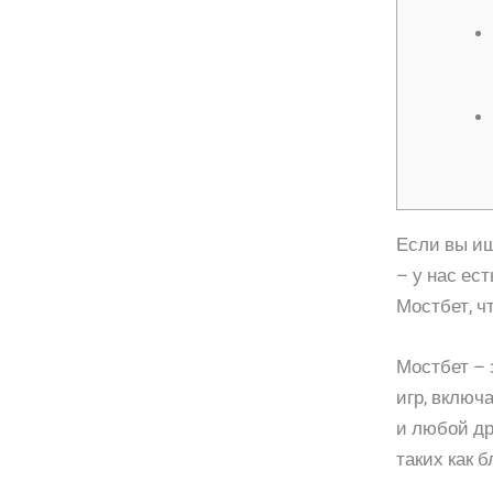
Если вы ищ
– у нас ес
Мостбет, ч
Мостбет – 
игр, включа
и любой др
таких как 