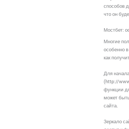
способов д
что он буд
Мостбет: о
Многие пол
особенно в
как получи
Для начала
(http://ww
функции дл
может быть
сайта.
Зеркало са