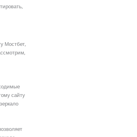
тировать,
у Мостбет,
ассмотрим,
бходимые
этому сайту
 зеркало
позволяет