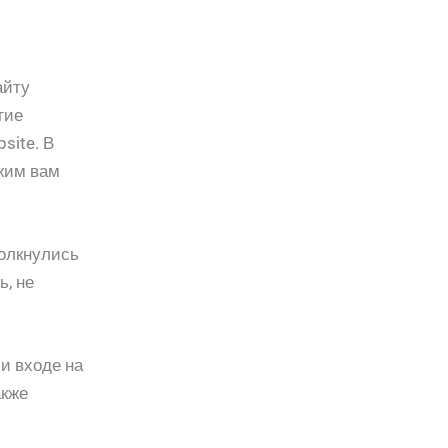
айту
гие
bsite. В
жим вам
толкнулись
ь, не
и входе на
акже