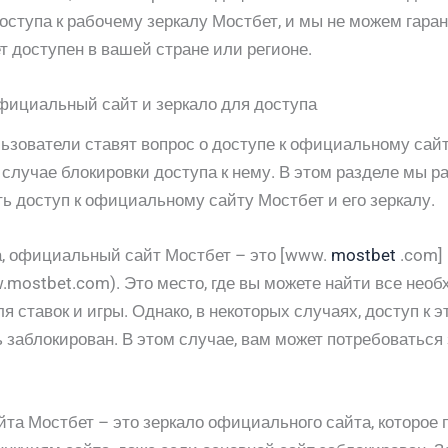
оступа к рабочему зеркалу Мостбет, и мы не можем гаран
ет доступен в вашей стране или регионе.
фициальный сайт и зеркало для доступа
ьзователи ставят вопрос о доступе к официальному сайт
 случае блокировки доступа к нему. В этом разделе мы р
ть доступ к официальному сайту Мостбет и его зеркалу.
, официальный сайт Мостбет – это [www.
mostbet
.com]
w.mostbet.com). Это место, где вы можете найти все нео
я ставок и игры. Однако, в некоторых случаях, доступ к 
 заблокирован. В этом случае, вам может потребоваться
йта Мостбет – это зеркало официального сайта, которое 