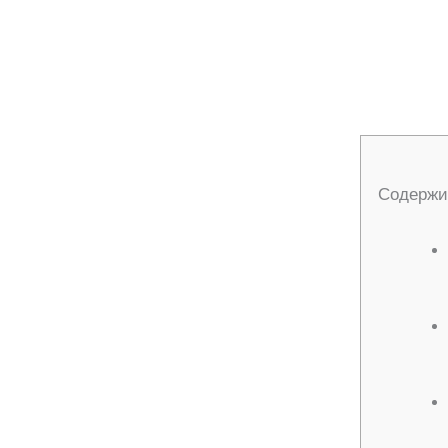
Содержи