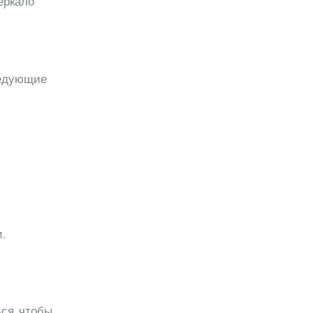
еркало
ледующие
.
ся, чтобы