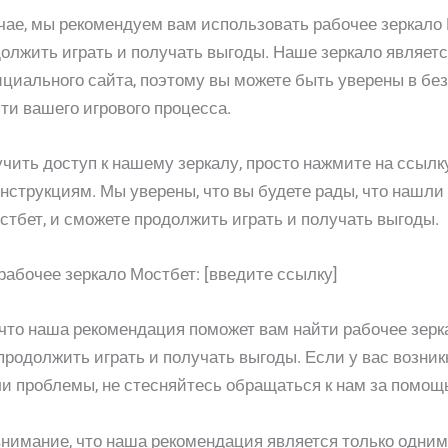
чае, мы рекомендуем вам использовать рабочее зеркало 
олжить играть и получать выгоды. Наше зеркало являетс
циального сайта, поэтому вы можете быть уверены в бе
ти вашего игрового процесса.
чить доступ к нашему зеркалу, просто нажмите на ссылк
нструкциям. Мы уверены, что вы будете рады, что нашли
стбет, и сможете продолжить играть и получать выгоды.
рабочее зеркало Мостбет: [введите ссылку]
что наша рекомендация поможет вам найти рабочее зерк
продолжить играть и получать выгоды. Если у вас возник
и проблемы, не стесняйтесь обращаться к нам за помощ
нимание, что наша рекомендация является только одним