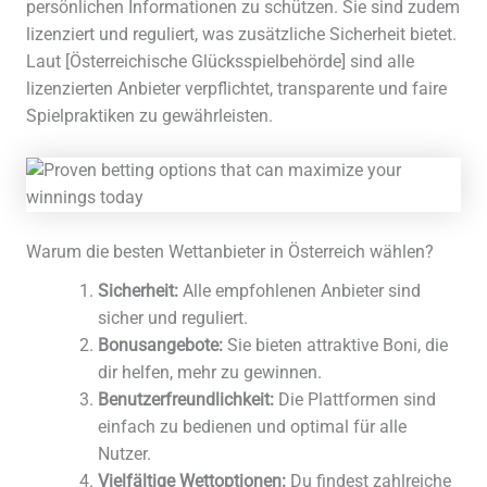
persönlichen Informationen zu schützen. Sie sind zudem
lizenziert und reguliert, was zusätzliche Sicherheit bietet.
Laut [Österreichische Glücksspielbehörde] sind alle
lizenzierten Anbieter verpflichtet, transparente und faire
Spielpraktiken zu gewährleisten.
Warum die besten Wettanbieter in Österreich wählen?
Sicherheit:
Alle empfohlenen Anbieter sind
sicher und reguliert.
Bonusangebote:
Sie bieten attraktive Boni, die
dir helfen, mehr zu gewinnen.
Benutzerfreundlichkeit:
Die Plattformen sind
einfach zu bedienen und optimal für alle
Nutzer.
Vielfältige Wettoptionen:
Du findest zahlreiche