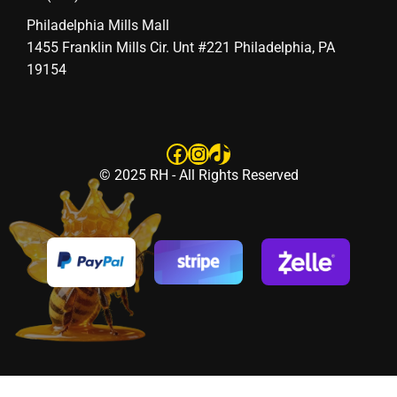
Philadelphia Mills Mall
1455 Franklin Mills Cir. Unt #221 Philadelphia, PA
19154
Facebook
Instagram
TikTok
© 2025 RH - All Rights Reserved