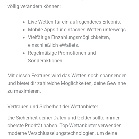
völlig verändern können:
Live-Wetten für ein aufregenderes Erlebnis.
Mobile Apps für einfaches Wetten unterwegs.
Vielfältige Einzahlungsmöglichkeiten,
einschließlich eWallets.
Regelmäßige Promotionen und
Sonderaktionen.
Mit diesen Features wird das Wetten noch spannender
und bietet dir zahlreiche Möglichkeiten, deine Gewinne
zu maximieren.
Vertrauen und Sicherheit der Wettanbieter
Die Sicherheit deiner Daten und Gelder sollte immer
oberste Priorität haben. Top-Wettanbieter verwenden
moderne Verschlüsselungstechnologien, um deine