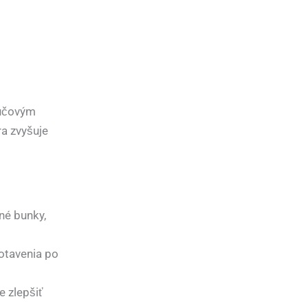
ľúčovým
a zvyšuje
né bunky,
otavenia po
 zlepšiť