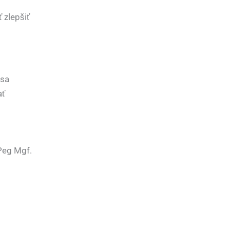
zlepšiť
 sa
ať
Peg Mgf.