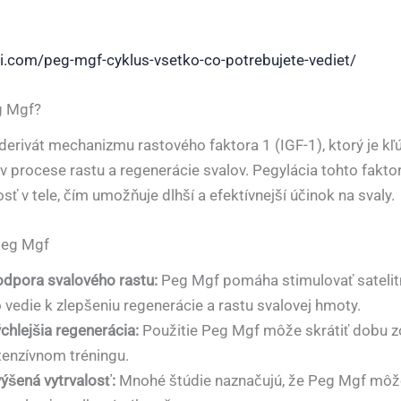
si.com/peg-mgf-cyklus-vsetko-co-potrebujete-vediet/
g Mgf?
derivát mechanizmu rastového faktora 1 (IGF-1), ktorý je k
procese rastu a regenerácie svalov. Pegylácia tohto faktor
sť v tele, čím umožňuje dlhší a efektívnejší účinok na svaly.
Peg Mgf
dpora svalového rastu:
Peg Mgf pomáha stimulovať satelit
 vedie k zlepšeniu regenerácie a rastu svalovej hmoty.
chlejšia regenerácia:
Použitie Peg Mgf môže skrátiť dobu z
tenzívnom tréningu.
ýšená vytrvalosť:
Mnohé štúdie naznačujú, že Peg Mgf môže