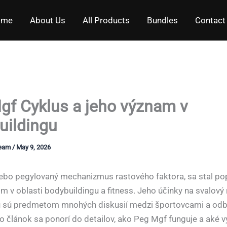
ome
About Us
All Products
Bundles
Contact
gf Cyklus a jeho význam v
uildingu
Team
/
May 9, 2026
ebo pegylovaný mechanizmus rastového faktora, sa stal p
m v oblasti bodybuildingu a fitness. Jeho účinky na svalový 
u sú predmetom mnohých diskusií medzi športovcami a odb
to článok sa ponorí do detailov, ako Peg Mgf funguje a aké