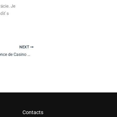
ácie. Je
diť s
NEXT
Wild Robin : Expérience de Casino Mobile‑First pour des Gains Rapides
Contacts