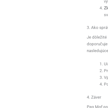
vy
Zl
sv
3. Ako sprá
Je dôležité
doporučuje 
nasledujúce
Ui
Pr
Vp
Po
4. Záver
Peg Mgf pre