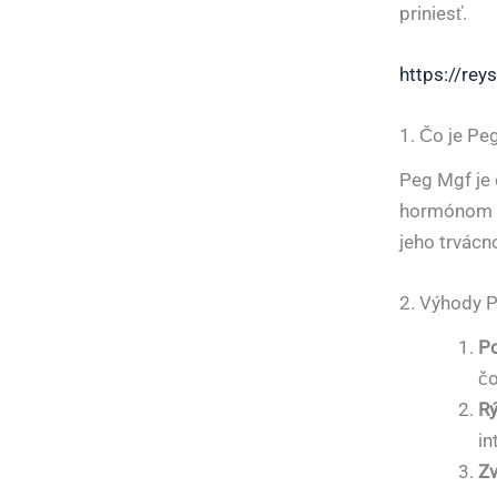
priniesť.
https://rey
1. Čo je Pe
Peg Mgf je 
hormónom v 
jeho trvácno
2. Výhody 
Po
čo
Rý
in
Zv