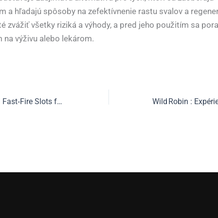
m a hľadajú spôsoby na zefektívnenie rastu svalov a regener
é zvážiť všetky riziká a výhody, a pred jeho použitím sa pora
na výživu alebo lekárom.
Slot Mafia Casino: Fast‑Fire Slots for Quick High‑Intensity Wins