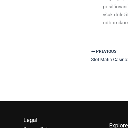
posilňovaní
však dôležit
odborníkom 
PREVIOUS
Legal
Explore