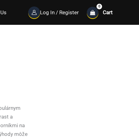
Cart
 Us
Log In / Register
opulárnym
rast a
orníkmi na
 výhody môže