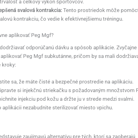
trvalosť a celkový výkon športovcov.
epšená svalová kontrakcia:
Tento prostriedok môže pomôcť 
alovú kontrakciu, čo vedie k efektívnejšiemu tréningu.
vne aplikovať Peg Mgf?
 dodržiavať odporúčanú dávku a spôsob aplikácie. Zvyčajne
aplikovať Peg Mgf subkutánne, pričom by sa mali dodržiav
 kroky:
stite sa, že máte čisté a bezpečné prostredie na aplikáciu.
ipravte si injekčnú striekačku s požadovaným množstvom 
ichnite injekciu pod kožu a držte ju v strede medzi svalmi.
 aplikácii nezabudnite sterilizovať miesto vpichu.
dstavuje zaujímavú alternatívu pre tých, ktorí sa zaoberajú