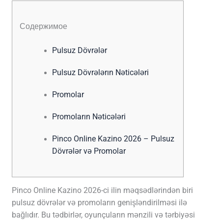
Содержимое
Pulsuz Dövrələr
Pulsuz Dövrələrın Nəticələri
Promolar
Promoların Nəticələri
Pinco Online Kazino 2026 – Pulsuz
Dövrələr və Promolar
Pinco Online Kazino 2026-ci ilin məqsədlərindən biri
pulsuz dövrələr və promoların genişləndirilməsi ilə
bağlıdır. Bu tədbirlər, oyunçuların mənzili və tərbiyəsi