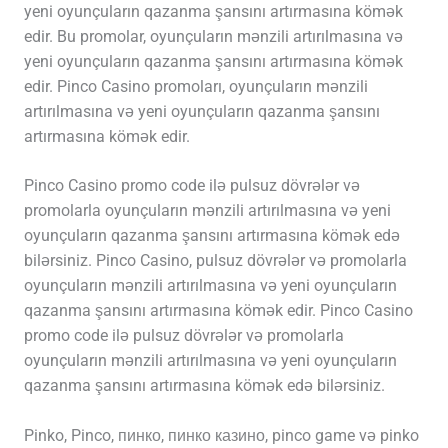
yeni oyunçuların qazanma şansını artırmasına kömək
edir. Bu promolar, oyunçuların mənzili artırılmasına və
yeni oyunçuların qazanma şansını artırmasına kömək
edir. Pinco Casino promoları, oyunçuların mənzili
artırılmasına və yeni oyunçuların qazanma şansını
artırmasına kömək edir.
Pinco Casino promo code ilə pulsuz dövrələr və
promolarla oyunçuların mənzili artırılmasına və yeni
oyunçuların qazanma şansını artırmasına kömək edə
bilərsiniz. Pinco Casino, pulsuz dövrələr və promolarla
oyunçuların mənzili artırılmasına və yeni oyunçuların
qazanma şansını artırmasına kömək edir. Pinco Casino
promo code ilə pulsuz dövrələr və promolarla
oyunçuların mənzili artırılmasına və yeni oyunçuların
qazanma şansını artırmasına kömək edə bilərsiniz.
Pinko, Pinco, пинко, пинко казино, pinco game və pinko