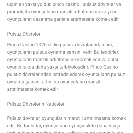
üçün ən yaxşı yoldur. pinco casino , pulsuz dövrələr və
promolarla oyunçuların mənzili artırılmasına və yeni
oyunçuların qazanma şansını artırmasına kömək edir.
Pulsuz Dövrələr
Pinco Casino 2026-ci ilin pulsuz dövrələrindən biri,
oyunçuların pulsuz oynama şansını verir. Bu tədbirlər,
oyunçuların mənzili artırılmasına kömək edir və onları
oyunçulukda daha yaxşı tərbiyələşdirir. Pinco Casino
pulsuz dövrələrindən istifadə edərək oyunçuların pulsuz
oynama şansını artırır və oyunçuların mənzili
artırılmasına kömək edir.
Pulsuz Dövrələrın Nəticələri
Pulsuz dövrələr, oyunçuların mənzili artırılmasına kömək
edir. Bu tədbirlər, oyunçuların oyunçulukda daha yaxşı