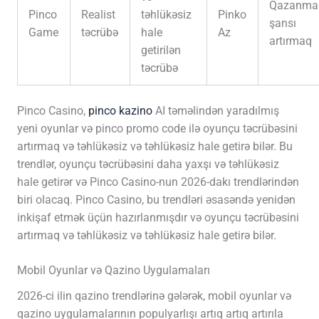
Qazanma
Pinco
Realist
təhlükəsiz
Pinko
şansı
Game
təcrübə
hale
Az
artırmaq
getirilən
təcrübə
Pinco Casino,
pinco kazino
AI təməlindən yaradılmış
yeni oyunlar və pinco promo code ilə oyunçu təcrübəsini
artırmaq və təhlükəsiz və təhlükəsiz hale getirə bilər. Bu
trendlər, oyunçu təcrübəsini daha yaxşı və təhlükəsiz
hale getirər və Pinco Casino-nun 2026-dakı trendlərindən
biri olacaq. Pinco Casino, bu trendləri əsasəndə yenidən
inkişaf etmək üçün hazırlanmışdır və oyunçu təcrübəsini
artırmaq və təhlükəsiz və təhlükəsiz hale getirə bilər.
Mobil Oyunlar və Qazino Uygulamaları
2026-ci ilin qazino trendlərinə gələrək, mobil oyunlar və
qazino uygulamalarının populyarlışı artıq artıq artırıla