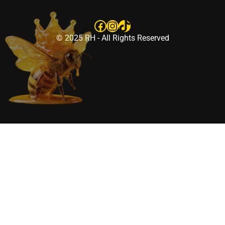
Facebook
Instagram
TikTok
© 2025 RH - All Rights Reserved