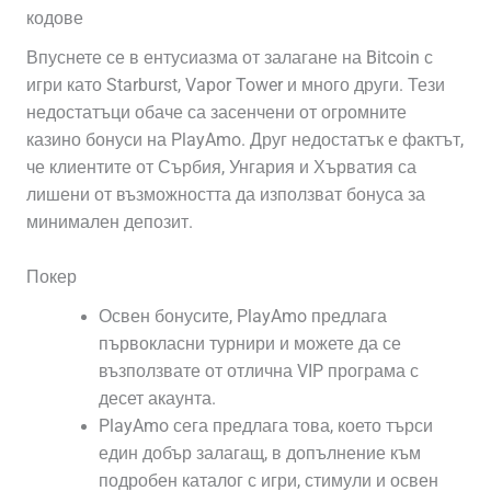
кодове
Впуснете се в ентусиазма от залагане на Bitcoin с
игри като Starburst, Vapor Tower и много други. Тези
недостатъци обаче са засенчени от огромните
казино бонуси на PlayAmo. Друг недостатък е фактът,
че клиентите от Сърбия, Унгария и Хърватия са
лишени от възможността да използват бонуса за
минимален депозит.
Покер
Освен бонусите, PlayAmo предлага
първокласни турнири и можете да се
възползвате от отлична VIP програма с
десет акаунта.
PlayAmo сега предлага това, което търси
един добър залагащ, в допълнение към
подробен каталог с игри, стимули и освен