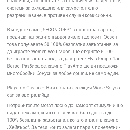
практични, ако попитате за ограничения за депозити,
системи за охлаждане или самостоятелно
разграничаване, в противен случай комисионни.
Въведете само „SECONDDEP“ в полето за парола,
преди да направите първоначален депозит. Освен
това получавате 50 100% безплатни завъртания, за
да играете Women Wolf Moon. Ще откриете и 100
безплатни завъртания, за да играете Elvis Frog в Лас
Вегас. Разбира се, казино PlayAmo ще ви предложи
многобройни бонуси за добре дошли, не само един.
Playamo Casino – Най-новата селекция Wade-So you
can за австралийци
Потребителите могат лесно да намерят стимули и ще
видят реклами, които позволяват бърз достъп до
100% безплатни завъртания, когато играят в казино
„Хейвърс“. За тези, които залагат пари в понеделник,