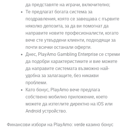
да представяте на играчи, включително;
Те предлагат богата система за
поздравления, която се завещава с първите
няколко депозита, за да ви помогнат да
направите новите професионалисти, когато
вече сте утвърдени клиенти, подходящи за
почти всички останали оферти.
Днес, PlayAmo Gambling Enterprise се стреми
да подобри характеристиките и вие можете
да направите системата възможно най-
удобна за залагащите, без никакви
проблеми.
Като бонус, PlayAmo вече предлага
собствено мобилно приложение, което
можете да изтеглите директно на iOS или
Android устройство.
Финансови избори на PlayAmo: verde казино бонус