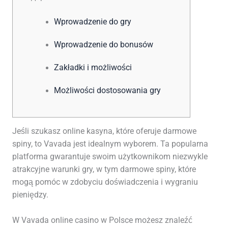
Wprowadzenie do gry
Wprowadzenie do bonusów
Zakładki i możliwości
Możliwości dostosowania gry
Jeśli szukasz online kasyna, które oferuje darmowe
spiny, to Vavada jest idealnym wyborem. Ta popularna
platforma gwarantuje swoim użytkownikom niezwykle
atrakcyjne warunki gry, w tym darmowe spiny, które
mogą pomóc w zdobyciu doświadczenia i wygraniu
pieniędzy.
W Vavada online casino w Polsce możesz znaleźć