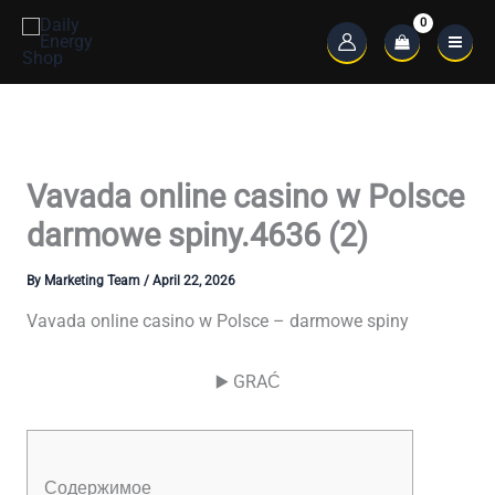
Skip
to
Main
content
Menu
Vavada online casino w Polsce
darmowe spiny.4636 (2)
By
Marketing Team
/
April 22, 2026
Vavada online casino w Polsce – darmowe spiny
▶️ GRAĆ
Содержимое