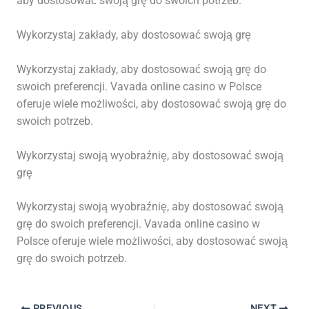
aby dostosować swoją grę do swoich potrzeb.
Wykorzystaj zakłady, aby dostosować swoją grę
Wykorzystaj zakłady, aby dostosować swoją grę do
swoich preferencji. Vavada online casino w Polsce
oferuje wiele możliwości, aby dostosować swoją grę do
swoich potrzeb.
Wykorzystaj swoją wyobraźnię, aby dostosować swoją
grę
Wykorzystaj swoją wyobraźnię, aby dostosować swoją
grę do swoich preferencji. Vavada online casino w
Polsce oferuje wiele możliwości, aby dostosować swoją
grę do swoich potrzeb.
PREVIOUS
NEXT