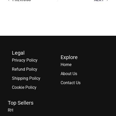
Legal
Explore
Privacy Policy
Home
Refund Poilcy
About Us
Shipping Poilcy
Contact Us
Cookie Policy
Top Sellers
RH