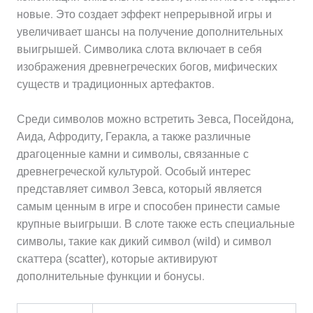
новые. Это создает эффект непрерывной игры и
увеличивает шансы на получение дополнительных
выигрышей. Символика слота включает в себя
изображения древнегреческих богов, мифических
существ и традиционных артефактов.
Среди символов можно встретить Зевса, Посейдона,
Аида, Афродиту, Геракла, а также различные
драгоценные камни и символы, связанные с
древнегреческой культурой. Особый интерес
представляет символ Зевса, который является
самым ценным в игре и способен принести самые
крупные выигрыши. В слоте также есть специальные
символы, такие как дикий символ (wild) и символ
скаттера (scatter), которые активируют
дополнительные функции и бонусы.