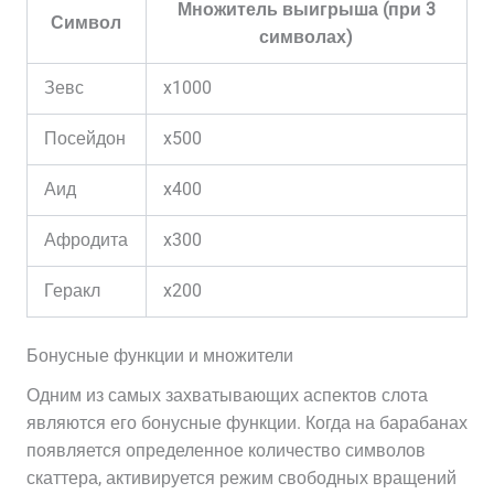
Множитель выигрыша (при 3
Символ
символах)
Зевс
x1000
Посейдон
x500
Аид
x400
Афродита
x300
Геракл
x200
Бонусные функции и множители
Одним из самых захватывающих аспектов слота
являются его бонусные функции. Когда на барабанах
появляется определенное количество символов
скаттера, активируется режим свободных вращений