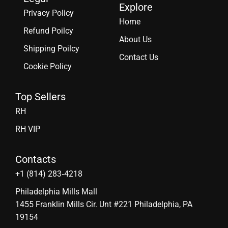
Explore
Privacy Policy
Home
Refund Poilcy
About Us
Shipping Poilcy
Contact Us
Cookie Policy
Top Sellers
RH
RH VIP
Contacts
‪+1 (814) 283‑4218
Philadelphia Mills Mall
1455 Franklin Mills Cir. Unt #221 Philadelphia, PA
19154