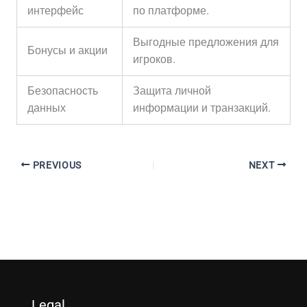
интерфейс
по платформе.
Выгодные предложения для
Бонусы и акции
игроков.
Безопасность
Защита личной
данных
информации и транзакций.
PREVIOUS
NEXT
Legal