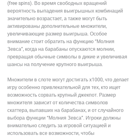
(free spins). Во время свободных вращений
вероятность выпадения выигрышных комбинаций
значительно возрастает, а также могут быть
активированы дополнительные множители,
увеличивающие размер выигрыша. Особое
внимание стоит обратить на функцию “Молния
Зевса”, когда на барабаны опускаются молнии,
превращая обычные символы в дикие и увеличивая
шансы на получение крупного выигрыша.
Множители в слоте могут достигать x1000, что делает
игру особенно привлекательной для тех, кто ищет
возможность сорвать крупный джекпот. Размер
множителя зависит от количества символов
скаттера, выпавших на барабанах, и от случайного
выбора функции “Молния Зевса”. Игроки должны
внимательно следить за игровой ситуацией и
использовать все возможности, чтобы