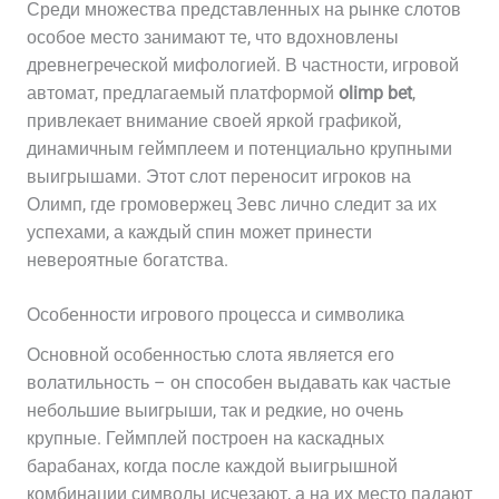
Среди множества представленных на рынке слотов
особое место занимают те, что вдохновлены
древнегреческой мифологией. В частности, игровой
автомат, предлагаемый платформой
olimp bet
,
привлекает внимание своей яркой графикой,
динамичным геймплеем и потенциально крупными
выигрышами. Этот слот переносит игроков на
Олимп, где громовержец Зевс лично следит за их
успехами, а каждый спин может принести
невероятные богатства.
Особенности игрового процесса и символика
Основной особенностью слота является его
волатильность – он способен выдавать как частые
небольшие выигрыши, так и редкие, но очень
крупные. Геймплей построен на каскадных
барабанах, когда после каждой выигрышной
комбинации символы исчезают, а на их место падают