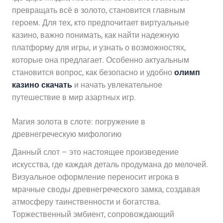
превращать всё в золото, становится главным
героем. Для тех, кто предпочитает виртуальные
казино, важно понимать, как найти надежную
платформу для игры, и узнать о возможностях,
которые она предлагает. Особенно актуальным
становится вопрос, как безопасно и удобно
олимп
казино скачать
и начать увлекательное
путешествие в мир азартных игр.
Магия золота в слоте: погружение в
древнегреческую мифологию
Данный слот – это настоящее произведение
искусства, где каждая деталь продумана до мелочей.
Визуальное оформление переносит игрока в
мрачные своды древнегреческого замка, создавая
атмосферу таинственности и богатства.
Торжественный эмбиент, сопровождающий