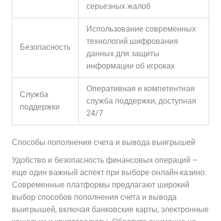
серьезных жалоб
Использование современных
технологий шифрования
Безопасность
данных для защиты
информации об игроках
Оперативная и компетентная
Служба
служба поддержки, доступная
поддержки
24/7
Способы пополнения счета и вывода выигрышей
Удобство и безопасность финансовых операций –
еще один важный аспект при выборе онлайн-казино.
Современные платформы предлагают широкий
выбор способов пополнения счета и вывода
выигрышей, включая банковские карты, электронные