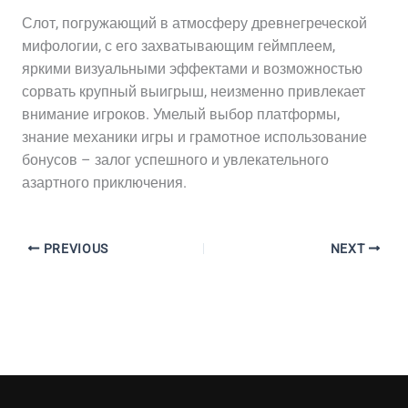
Слот, погружающий в атмосферу древнегреческой
мифологии, с его захватывающим геймплеем,
яркими визуальными эффектами и возможностью
сорвать крупный выигрыш, неизменно привлекает
внимание игроков. Умелый выбор платформы,
знание механики игры и грамотное использование
бонусов – залог успешного и увлекательного
азартного приключения.
PREVIOUS
NEXT