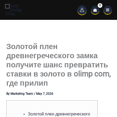
Skip
to
Main
content
Menu
Золотой плен
древнегреческого замка
получите шанс превратить
ставки в золото в olimp com,
где прилип
By
Marketing Team
/
May 7, 2026
Золотой плен древнегреческого