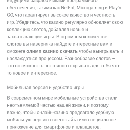
ведущими разработчиками программного
обеспечения, такими как NetEnt, Microgaming и Play’n
GO, что гарантирует высокое качество и честность
игр. Убедитесь, что казино регулярно обновляет свою
коллекцию слотов, добавляя новые и
захватывающие игры. В огромном количестве
слотов вы наверняка найдете интересные вам и
сможете
олимп казино скачать
чтобы выигрывать и
наслаждаться процессом. Разнообразие слотов –
это возможность постоянно открывать для себя что-
то новое и интересное.
Мобильная версия и удобство игры
В современном мире мобильные устройства стали
неотъемлемой частью нашей жизни, и поэтому
важно, чтобы онлайн-казино предлагало удобную
мобильную версию своего сайта или специальное
приложение для смартфонов и планшетов.