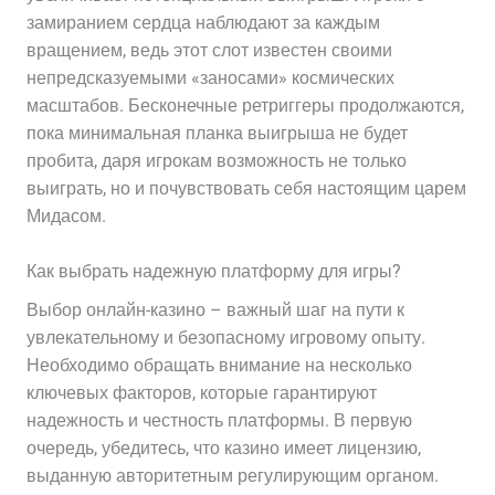
замиранием сердца наблюдают за каждым
вращением, ведь этот слот известен своими
непредсказуемыми «заносами» космических
масштабов. Бесконечные ретриггеры продолжаются,
пока минимальная планка выигрыша не будет
пробита, даря игрокам возможность не только
выиграть, но и почувствовать себя настоящим царем
Мидасом.
Как выбрать надежную платформу для игры?
Выбор онлайн-казино – важный шаг на пути к
увлекательному и безопасному игровому опыту.
Необходимо обращать внимание на несколько
ключевых факторов, которые гарантируют
надежность и честность платформы. В первую
очередь, убедитесь, что казино имеет лицензию,
выданную авторитетным регулирующим органом.