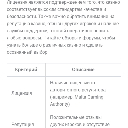
Лицензия является подтверждением того, что казино
соответствует высоким стандартам качества и
безопасности. Также важно обратить внимание на
репутацию казино, отзывы других игроков и наличие
службы поддержки, готовой оперативно решить
любые вопросы. Читайте обзоры и форумы, чтобы
узнать больше о различных казино и сделать
осознанный выбор.
Критерий
Описание
Наличие лицензии от
авторитетного регулятора
Лицензия
(например, Malta Gaming
Authority)
Положительные отзывы
Репутация
других игроков и отсутствие