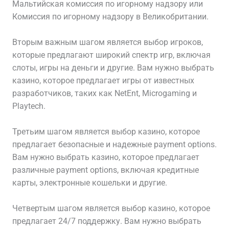
Мальтийская комиссия по игорному надзору или
Комиссия по игорному надзору в Великобритании.
Вторым важным шагом является выбор игроков,
которые предлагают широкий спектр игр, включая
слоты, игры на деньги и другие. Вам нужно выбрать
казино, которое предлагает игры от известных
разработчиков, таких как NetEnt, Microgaming и
Playtech.
Третьим шагом является выбор казино, которое
предлагает безопасные и надежные payment options.
Вам нужно выбрать казино, которое предлагает
различные payment options, включая кредитные
карты, электронные кошельки и другие.
Четвертым шагом является выбор казино, которое
предлагает 24/7 поддержку. Вам нужно выбрать