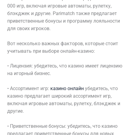
000 игр, включая игровые автоматы, рулетку,
блэкджек и другие. Parimatch также предлагает
приветственные бонусы и программу лояльности
для своих игроков.
Вот несколько важных факторов, которые стоит
учитывать при выборе онлайн-казино:
• Лицензия: убедитесь, что казино имеет лицензию
на игорный бизнес.
• Ассортимент игр:
казино онлайн
убедитесь, что
казино предлагает широкий ассортимент игр,
включая игровые автоматы, рулетку, блэкджек и
другие.
• Приветственные бонусы: убедитесь, что казино
предлагает приветственные бонусы для новых