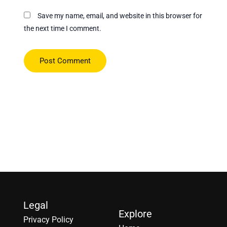
Save my name, email, and website in this browser for
the next time I comment.
Legal
Explore
Privacy Policy