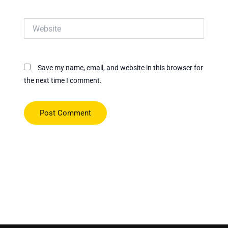
Website
Save my name, email, and website in this browser for
the next time I comment.