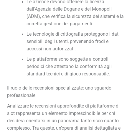
Le aziende devono ottenere la licenza
dall’Agenzia delle Dogane e dei Monopoli
(ADM), che verifica la sicurezza dei sistemi e la
corretta gestione dei pagamenti.
Le tecnologie di crittografia proteggono i dati
sensibili degli utenti, prevenendo frodi e
accessi non autorizzati.
Le piattaforme sono soggette a controlli
periodici che attestano la conformità agli
standard tecnici e di gioco responsabile.
Il ruolo delle recensioni specializzate: uno sguardo
professionale
Analizzare le recensioni approfondite di piattaforme di
slot rappresenta un elemento imprescindibile per chi
desidera orientarsi in un panorama tanto ricco quanto
complesso. Tra queste, un’opera di analisi dettagliata e