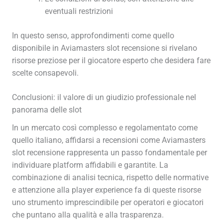
eventuali restrizioni
In questo senso, approfondimenti come quello
disponibile in Aviamasters slot recensione si rivelano
risorse preziose per il giocatore esperto che desidera fare
scelte consapevoli.
Conclusioni: il valore di un giudizio professionale nel
panorama delle slot
In un mercato così complesso e regolamentato come
quello italiano, affidarsi a recensioni come Aviamasters
slot recensione rappresenta un passo fondamentale per
individuare platform affidabili e garantite. La
combinazione di analisi tecnica, rispetto delle normative
e attenzione alla player experience fa di queste risorse
uno strumento imprescindibile per operatori e giocatori
che puntano alla qualità e alla trasparenza.