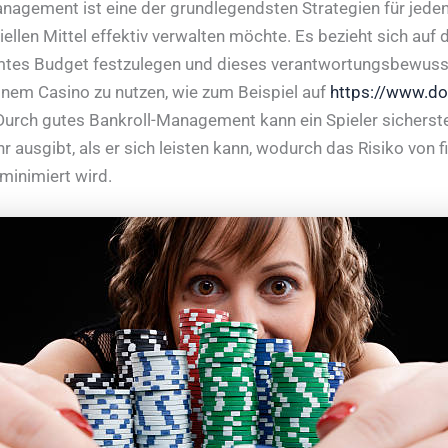
nagement ist eine der grundlegendsten Strategien für jeden 
iellen Mittel effektiv verwalten möchte. Es bezieht sich auf d
mtes Budget festzulegen und dieses verantwortungsbewuss
einem Casino zu nutzen, wie zum Beispiel auf
https://www.do
 Durch gutes Bankroll-Management kann ein Spieler sicherste
r ausgibt, als er sich leisten kann, wodurch das Risiko von f
inimiert wird.