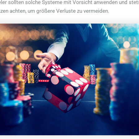
eler sollten solche Systeme mit Vorsicht anwenden und stets
en achten, um größere Verluste zu vermeiden.