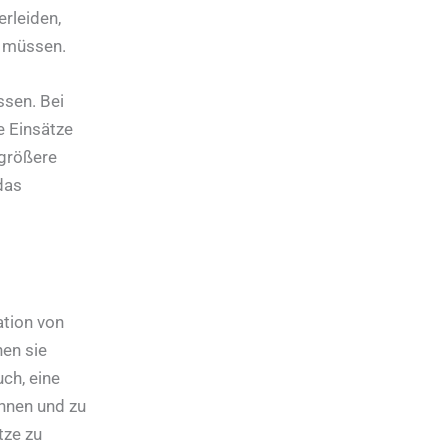
erleiden,
n müssen.
ssen. Bei
e Einsätze
 größere
das
ation von
nen sie
ch, eine
innen und zu
tze zu