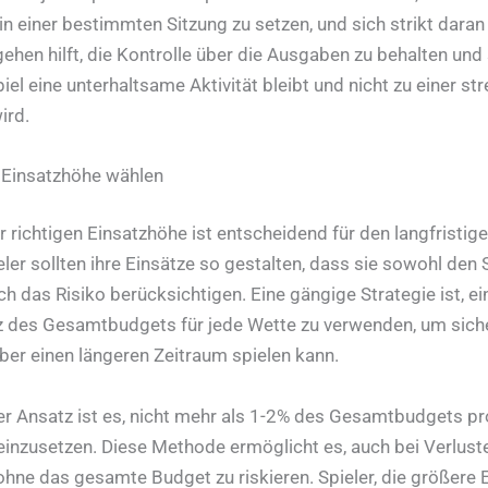
 in einer bestimmten Sitzung zu setzen, und sich strikt daran 
ehen hilft, die Kontrolle über die Ausgaben zu behalten und 
iel eine unterhaltsame Aktivität bleibt und nicht zu einer st
ird.
e Einsatzhöhe wählen
r richtigen Einsatzhöhe ist entscheidend für den langfristige
eler sollten ihre Einsätze so gestalten, dass sie sowohl de
ch das Risiko berücksichtigen. Eine gängige Strategie ist, ei
 des Gesamtbudgets für jede Wette zu verwenden, um siche
er einen längeren Zeitraum spielen kann.
ver Ansatz ist es, nicht mehr als 1-2% des Gesamtbudgets pr
einzusetzen. Diese Methode ermöglicht es, auch bei Verluste
 ohne das gesamte Budget zu riskieren. Spieler, die größere 