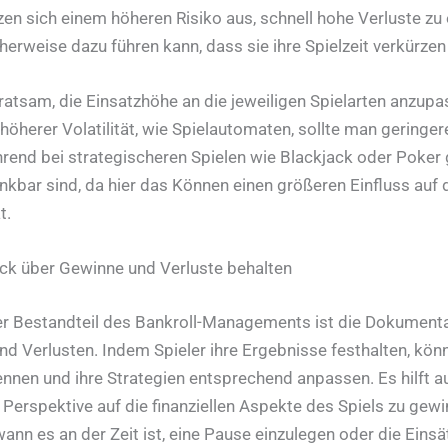
zen sich einem höheren Risiko aus, schnell hohe Verluste zu 
erweise dazu führen kann, dass sie ihre Spielzeit verkürze
 ratsam, die Einsatzhöhe an die jeweiligen Spielarten anzupa
 höherer Volatilität, wie Spielautomaten, sollte man geringer
rend bei strategischeren Spielen wie Blackjack oder Poker
nkbar sind, da hier das Können einen größeren Einfluss auf 
t.
ck über Gewinne und Verluste behalten
er Bestandteil des Bankroll-Managements ist die Dokument
d Verlusten. Indem Spieler ihre Ergebnisse festhalten, kön
nnen und ihre Strategien entsprechend anpassen. Es hilft au
e Perspektive auf die finanziellen Aspekte des Spiels zu gew
wann es an der Zeit ist, eine Pause einzulegen oder die Einsä