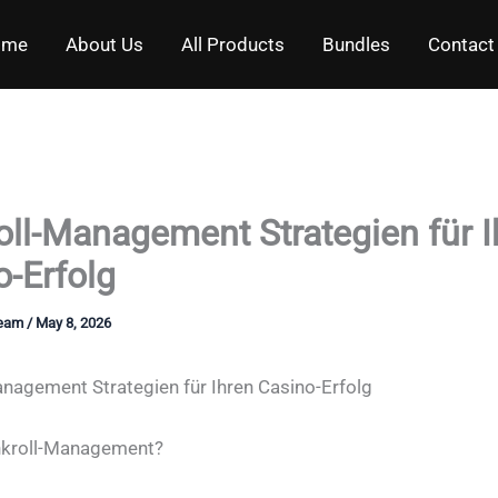
ome
About Us
All Products
Bundles
Contact
oll-Management Strategien für I
o-Erfolg
Team
/
May 8, 2026
nagement Strategien für Ihren Casino-Erfolg
nkroll-Management?