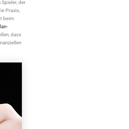
Spieler, der
ie Praxis,
t beim
lan-
llen, dass
inanziellen