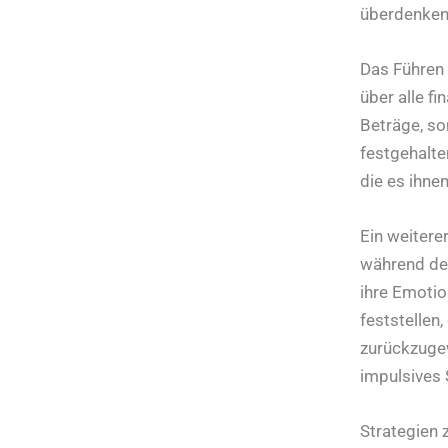
überdenken
Das Führen 
über alle fi
Beträge, so
festgehalte
die es ihne
Ein weitere
während des
ihre Emotio
feststellen
zurückzugew
impulsives 
Strategien 