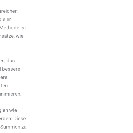
greichen
ieler
 Methode ist
nsätze, wie
en, das
el bessere
here
iten
inimieren.
gien wie
rden. Diese
he Summen zu