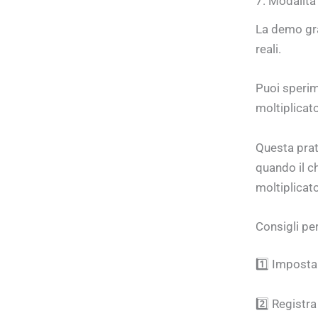
7. Modalità
La demo gra
reali.
Puoi sperim
moltiplicato
Questa prati
quando il ch
moltiplicato
Consigli pe
1️⃣ Imposta
2️⃣ Registra 