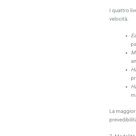
I quattro l
velocità.
Ea
pa
Me
an
Ha
pr
Ha
ma
La maggior 
prevedibili