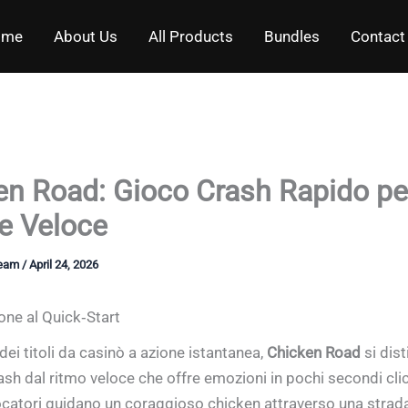
ome
About Us
All Products
Bundles
Contact
en Road: Gioco Crash Rapido pe
ie Veloce
Team
/
April 24, 2026
one al Quick‑Start
ei titoli da casinò a azione istantanea,
Chicken Road
si dis
ash dal ritmo veloce che offre emozioni in pochi secondi cl
giocatori guidano un coraggioso chicken attraverso una strada