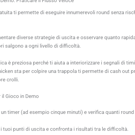
 Demo: Praticare il Flusso Veloce
tuita ti permette di eseguire innumerevoli round senza risch
entare diverse strategie di uscita e osservare quanto rapid
ri salgono a ogni livello di difficoltà.
ca è preziosa perché ti aiuta a interiorizzare i segnali di t
icken sta per colpire una trappola ti permette di cash out pr
re crolli.
r il Gioco in Demo
 un timer (ad esempio cinque minuti) e verifica quanti round
i tuoi punti di uscita e confronta i risultati tra le difficoltà.