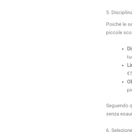
5. Disciplin
Poiché le se
piccole sco
Di
tu
Li
€5
Ob
pi
Seguendo qu
senza esaur
6. Selezion