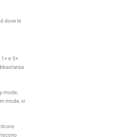
ad dove le
 1× e 5×
abbastanza
sy mode,
um mode, si
rdcore
riscono