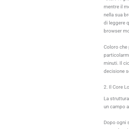
mentre il mo
nella sua b
di leggere 
browser mo
Coloro che 
particolarme
minuti. Il c
decisione s
2. Il Core 
La struttura
un campo al
Dopo ogni s