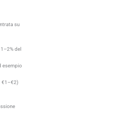
entrata su
l 1–2% del
ad esempio
o €1–€2)
essione