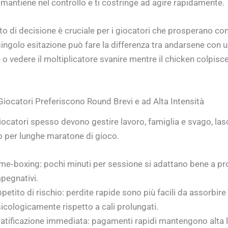
 mantiene nel controllo e ti costringe ad agire rapidamente.
o di decisione è cruciale per i giocatori che prosperano co
singolo esitazione può fare la differenza tra andarsene con u
 o vedere il moltiplicatore svanire mentre il chicken colpisc
 Giocatori Preferiscono Round Brevi e ad Alta Intensità
iocatori spesso devono gestire lavoro, famiglia e svago, la
 per lunghe maratone di gioco.
me‑boxing: pochi minuti per sessione si adattano bene a 
pegnativi.
petito di rischio: perdite rapide sono più facili da assorbire
icologicamente rispetto a cali prolungati.
atificazione immediata: pagamenti rapidi mantengono alta l