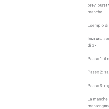
brevi burst
manche.
Esempio di
Inizi una s
di 3×.
Passo 1: il 
Passo 2: sal
Passo 3: r
La manche s
mantengano