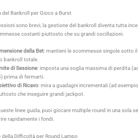
a del Bankroll per Gioco a Burst
ssioni sono brevi, la gestione del bankroll diventa tutta inc
mmesse costanti piuttosto che su grandi oscillazioni.
mensione della Bet
: mantieni le scommesse singole sotto i
o bankroll totale.
mite di Sessione
: imposta una soglia massima di perdita (
) prima di fermarti.
iettivo di Ricavo
: mira a guadagni incrementali (ad esempi
uttosto che inseguire grandi jackpot.
este linee guida, puoi giocare multiple round in una sola s
ire rapidamente i fondi.
e della Difficoltà per Round Lampo