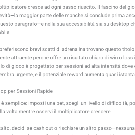
ltiplicatore cresce ad ogni passo riuscito. Il fascino del gio
revità—la maggior parte delle manche si conclude prima ancor
questo paragrafo—e nella sua accessibilità sia su desktop c
bile.
preferiscono brevi scatti di adrenalina trovano questo titolo
nte attraente perché offre un risultato chiaro di win o loss 
iclo di gioco è progettato per sessioni ad alta intensità dove
embra urgente, e il potenziale reward aumenta quasi istant
Loop per Sessioni Rapide
 è semplice: imposti una bet, scegli un livello di difficoltà, po
la volta mentre osservi il moltiplicatore crescere.
alto, decidi se cash out o rischiare un altro passo—nessuna