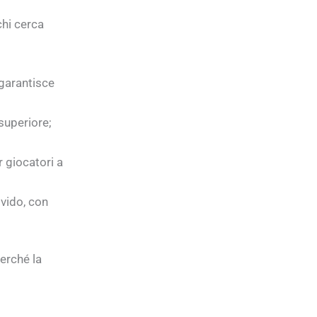
chi cerca
 garantisce
superiore;
r giocatori a
ivido, con
erché la