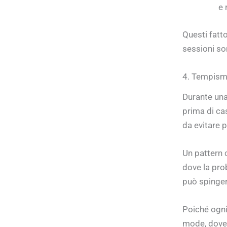
e 
Questi fatt
sessioni so
4. Tempismo
Durante una
prima di ca
da evitare p
Un pattern 
dove la pro
può spinger
Poiché ogn
mode, dove 