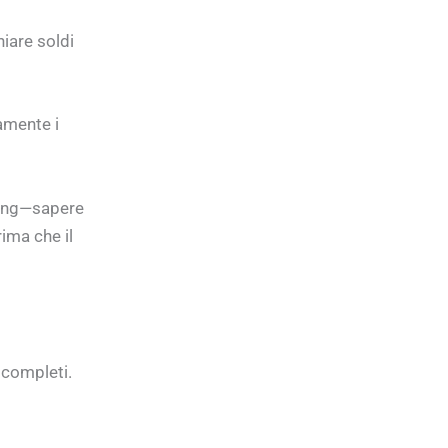
iare soldi
amente i
iming—sapere
ima che il
 completi.