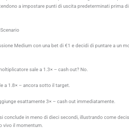
 tendono a impostare punti di uscita predeterminati prima di 
 Scenario
essione Medium con una bet di €1 e decidi di puntare a un mo
moltiplicatore sale a 1.3× – cash out? No.
e a 1.8× – ancora sotto il target.
aggiunge esattamente 3× – cash out immediatamente.
i conclude in meno di dieci secondi, illustrando come decis
 vivo il momentum.