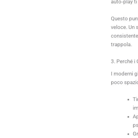
auto‑play ti
Questo punt
veloce. Un 
consistente
trappola.
3. Perché i
I moderni g
poco spazio
Ti
im
Ap
ps
Gr