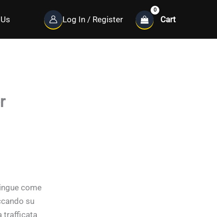
Cart
 Us
Log In / Register
r
tingue come
iccando su
 trafficata