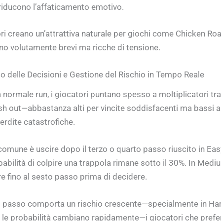
riducono l’affaticamento emotivo.
ori creano un’attrattiva naturale per giochi come Chicken Ro
no volutamente brevi ma ricche di tensione.
 delle Decisioni e Gestione del Rischio in Tempo Reale
 normale run, i giocatori puntano spesso a moltiplicatori tra
sh out—abbastanza alti per vincite soddisfacenti ma bassi 
erdite catastrofiche.
comune è uscire dopo il terzo o quarto passo riuscito in Ea
babilità di colpire una trappola rimane sotto il 30%. In Medi
e fino al sesto passo prima di decidere.
i passo comporta un rischio crescente—specialmente in Ha
le probabilità cambiano rapidamente—i giocatori che prefe