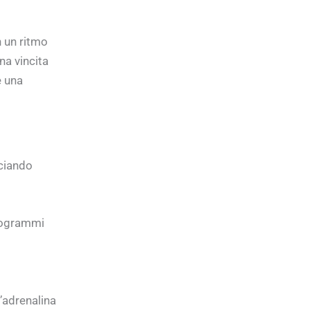
n un ritmo
na vincita
e una
sciando
programmi
’adrenalina