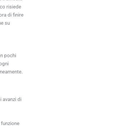
co risiede
a di finire
he su
in pochi
 ogni
aneamente.
i avanzi di
 funzione