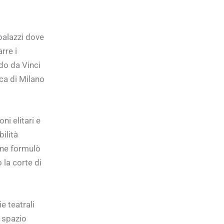
 palazzi dove
rre i
do da Vinci
ca di Milano
i elitari e
ilità
ione formulò
 la corte di
e teatrali
o spazio