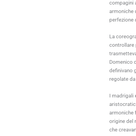
compagini a
armoniche d
perfezione 
La coreogra
controllare 
trasmettevan
Domenico da 
definivano 
regolate da 
I madrigali 
aristocratic
armoniche f
origine del
che creavan