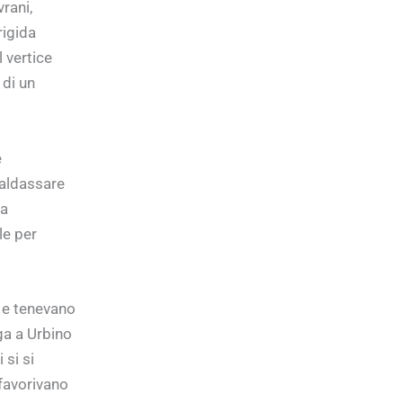
rani,
rigida
l vertice
 di un
e
Baldassare
ia
le per
e e tenevano
ga a Urbino
si si
 favorivano