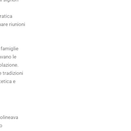
i
ratica
are riunioni
 famiglie
avano le
lazione.
 tradizioni
etica e
tolineava
o