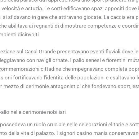
velocità e astuzia. Le corti edificavano spazi appositi dove 
 si sfidavano in gare che attiravano giocate. La caccia era p
 che abilitava ai regnanti di dimostrare competenze e coordin
ambienti disinvolti.
neziane sul Canal Grande presentavano eventi fluviali dove le
aleggiavano con navigli ornate. I palio senesi e fiorentini mut
 commemorazioni cittadine che impegnavano completa popo
ioni fortificavano l’identità delle popolazioni e esaltavano le
er mezzo di cerimonie antagonistici che fondevano sport, est
llo nelle cerimonie nobiliari
possedeva un ruolo cruciale nelle celebrazioni elitarie e sot
o della vita di palazzo. I signori casino mania conservavan