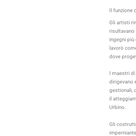
Il funzione 
Gli artisti 
risultavano 
ingegni più
lavorò come
dove proget
I maestri di
dirigevano é
gestionali, 
il atteggiam
Urbino.
Gli costrut
imperniante