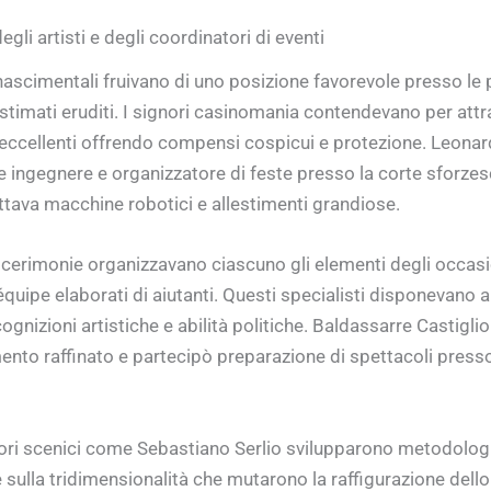
degli artisti e degli coordinatori di eventi
rinascimentali fruivano di uno posizione favorevole presso le
stimati eruditi. I signori casinomania contendevano per attra
 eccellenti offrendo compensi cospicui e protezione. Leonar
 ingegnere e organizzatore di feste presso la corte sforzes
tava macchine robotici e allestimenti grandiose.
 cerimonie organizzavano ciascuno gli elementi degli occasion
quipe elaborati di aiutanti. Questi specialisti disponevano ab
cognizioni artistiche e abilità politiche. Baldassarre Castigl
ento raffinato e partecipò preparazione di spettacoli presso
tori scenici come Sebastiano Serlio svilupparono metodologi
 sulla tridimensionalità che mutarono la raffigurazione dell