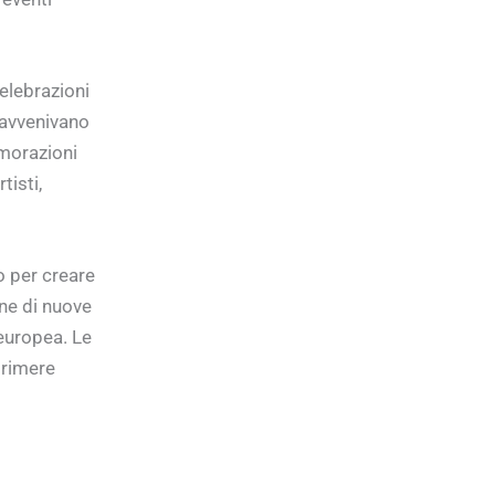
celebrazioni
 avvenivano
emorazioni
tisti,
o per creare
ne di nuove
 europea. Le
primere