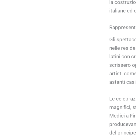
la costruzio
italiane ed 
Rappresenta
Gli spettac
nelle resid
latini con c
scrissero op
artisti com
astanti cas
Le celebraz
magnifici, sf
Medici a Fi
producevano
del princip