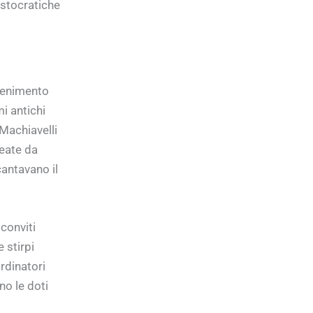
ristocratiche
ttenimento
i antichi
 Machiavelli
deate da
antavano il
conviti
e stirpi
rdinatori
no le doti