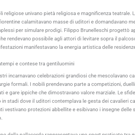
i religiose univano pietà religiosa e magnificenza teatrale. 
fiorentine calamitavano masse di uditori e domandavano m
mplessi per simulare prodigi. Filippo Brunelleschi progettò a
e rendevano possibile agli attori di levitare sopra il palcos
estazioni manifestavano la energia artistica delle residenze 
atempi e contese tra gentiluomini
estri incarnavano celebrazioni grandiosi che mescolavano ca
iturgie formali. I nobili prendevano parte a competizioni, duelli
ti e gare ippiche che dimostravano valore marziale. Le sfide
in stadi dove il uditori contemplava le gesta dei cavalieri 
ti vestivano protezioni abbellite e esibivano i insegne delle
.
po della pallacorda rappresentava uno sport praticato tra gl