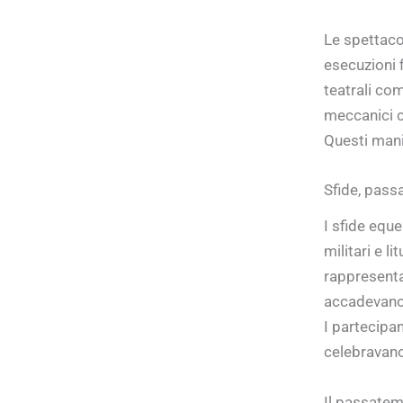
Le spettacol
esecuzioni 
teatrali co
meccanici ch
Questi manif
Sfide, pass
I sfide equ
militari e l
rappresenta
accadevano 
I partecipan
celebravano
Il passatem