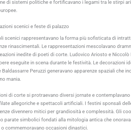
ne di sistemi politiche e fortificavano i legami tra le stirpi a
europee.
zioni scenici e feste di palazzo
oli scenici rappresentavano la forma più sofisticata di intra
enze rinascimentali. Le rappresentazioni mescolavano dramm
reazioni inedite di poeti di corte. Ludovico Ariosto e Niccolò
ere eseguite in scena durante le festività. Le decorazioni i
e Baldassarre Peruzzi generavano apparenze spaziali che inc
ino mania.
ioni di corte si protraevano diversi jornate e contemplavano 
ilate allegoriche e spettacoli artificiali. I festini sponsali dell
renze divennero mitici per grandiosità e complessità. Gli coo
 parate simbolici fondati alla mitologia antica che onorava
e o commemoravano occasioni dinastici.