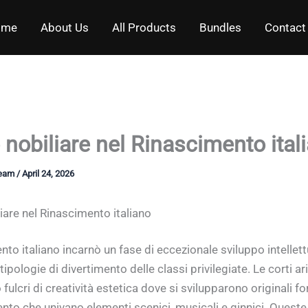
ome
About Us
All Products
Bundles
Contact
nobiliare nel Rinascimento ital
Team
/
April 24, 2026
iare nel Rinascimento italiano
nto italiano incarnò un fase di eccezionale sviluppo intellet
tipologie di divertimento delle classi privilegiate. Le corti a
fulcri di creatività estetica dove si svilupparono originali f
ento che univano elementi scenici, musicali e ginnici. Queste