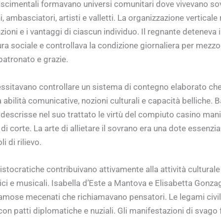
nascimentali formavano universi comunitari dove vivevano sov
, ambasciatori, artisti e valletti. La organizzazione verticale 
nzioni e i vantaggi di ciascun individuo. Il regnante deteneva i
ura sociale e controllava la condizione giornaliera per mezzo
patronato e grazie.
cessitavano controllare un sistema di contegno elaborato ch
abilità comunicative, nozioni culturali e capacità belliche. 
 descrisse nel suo trattato le virtù del compiuto casino man
i corte. La arte di allietare il sovrano era una dote essenzia
i di rilievo.
istocratiche contribuivano attivamente alla attività cultural
tici e musicali. Isabella d’Este a Mantova e Elisabetta Gonza
amose mecenati che richiamavano pensatori. Le legami civili 
on patti diplomatiche e nuziali. Gli manifestazioni di svago