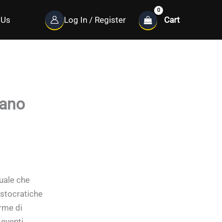
Cart
 Us
Log In / Register
iano
tuale che
ristocratiche
orme di
 eventi