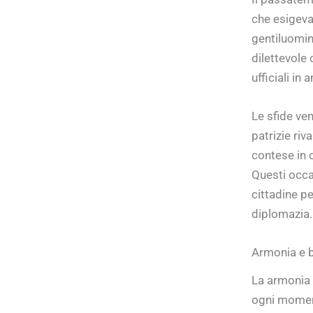
che esigeva 
gentiluomini
dilettevole
ufficiali in 
Le sfide ve
patrizie riv
contese in
Questi occas
cittadine p
diplomazia.
Armonia e ba
La armonia 
ogni moment