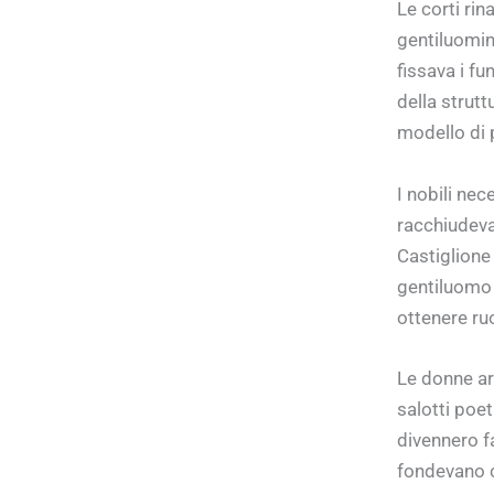
Le corti ri
gentiluomini
fissava i fu
della strutt
modello di 
I nobili ne
racchiudeva 
Castiglione
gentiluomo d
ottenere ruol
Le donne ar
salotti poe
divennero f
fondevano c