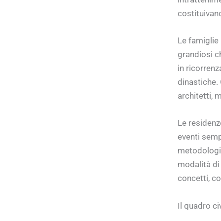
costituivano
Le famiglie 
grandiosi c
in ricorrenz
dinastiche. 
architetti, 
Le residenz
eventi semp
metodologie
modalità di
concetti, c
Il quadro ci