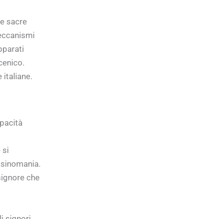
Le sacre
eccanismi
pparati
cenico.
italiane.
pacità
 si
casinomania.
 signore che
i signori