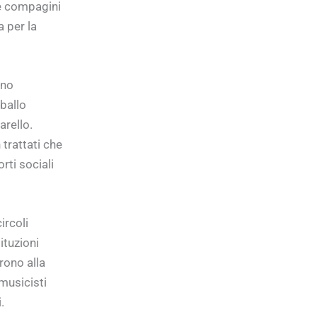
Le compagini
 per la
ano
 ballo
arello.
trattati che
ti sociali
ircoli
ituzioni
rono alla
musicisti
.