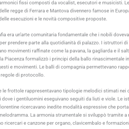
rmonici fissi composti da vocalist, esecutori e musicisti. 
elle regge di Ferrara e Mantova divennero famose in Europa
delle esecuzioni e le novità compositive proposte.
fia era un’arte comunitaria fondamentale che i nobili dovev
per prendere parte alla quotidianità di palazzo. I istruttori di
o movimenti raffinate come la pavana, la gagliarda e il salt
Piacenza formalizzò i principi della ballo rinascimentale in 
gesti e movimenti. Le balli di compagnia permettevano rappor
regole di protocollo.
e le frottole rappresentavano tipologie melodici stimati nei c
i dove i gentiluomini eseguivano seguiti da liuti e viole. Le ist
iorentine ricercavano inedite modalità espressive che porta
 melodramma. La armonia strumentale si sviluppò tramite a 
o ricercari e canzone per organo, clavicembalo e formazioni