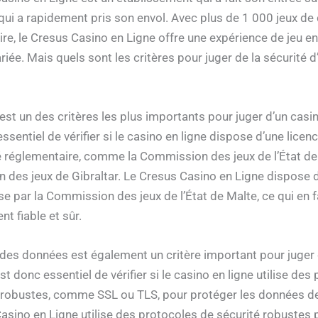
qui a rapidement pris son envol. Avec plus de 1 000 jeux de
ire, le Cresus Casino en Ligne offre une expérience de jeu en
riée. Mais quels sont les critères pour juger de la sécurité d
est un des critères les plus importants pour juger d’un casin
essentiel de vérifier si le casino en ligne dispose d’une lice
é réglementaire, comme la Commission des jeux de l’État de
des jeux de Gibraltar. Le Cresus Casino en Ligne dispose 
e par la Commission des jeux de l’État de Malte, ce qui en f
t fiable et sûr.
 des données est également un critère important pour juger 
 est donc essentiel de vérifier si le casino en ligne utilise des
 robustes, comme SSL ou TLS, pour protéger les données de
asino en Ligne utilise des protocoles de sécurité robustes 