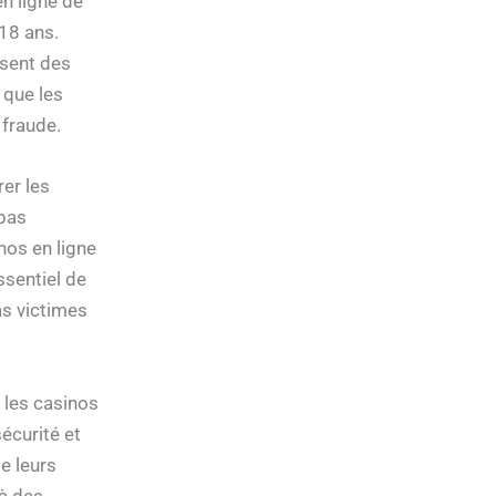
n ligne de
 18 ans.
osent des
 que les
 fraude.
er les
 pas
nos en ligne
ssentiel de
as victimes
 les casinos
écurité et
e leurs
 à des