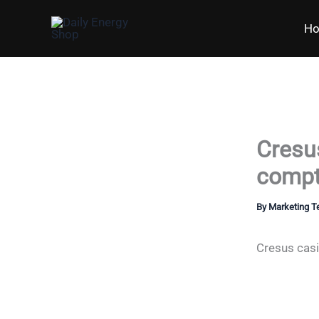
Skip
H
to
content
Cresus
compt
By
Marketing 
Cresus casi