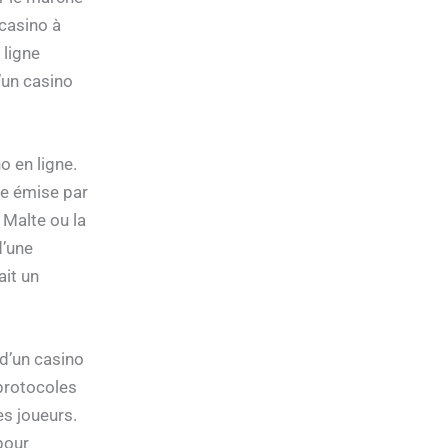
 casino à
 ligne
’un casino
o en ligne.
nce émise par
 Malte ou la
d’une
ait un
d’un casino
 protocoles
s joueurs.
pour