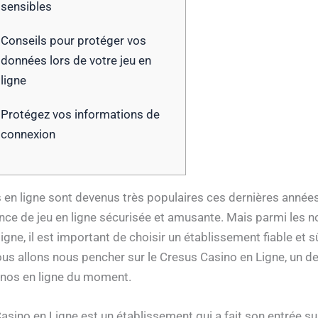
sensibles
Conseils pour protéger vos
données lors de votre jeu en
ligne
Protégez vos informations de
connexion
 en ligne sont devenus très populaires ces dernières années
nce de jeu en ligne sécurisée et amusante. Mais parmi les 
igne, il est important de choisir un établissement fiable et sû
us allons nous pencher sur le Cresus Casino en Ligne, un de
nos en ligne du moment.
asino en Ligne est un établissement qui a fait son entrée su