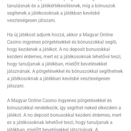
tanulásnak és a játékértékesítésnek, míg a bónuszok
segítenek a játékosoknak a játékban kevésbé
veszteségesen játszani.
Ha új játékost adjunk hozzá, akkor a Magyar Online
Casino ingyenes pörgetésekkel és bónuszokkal segíti,
hogy kezdenek a játékot. A no deposit bonusokkal
kezdeni érdemes, mert ez a játékosoknak lehetővé teszi,
hogy tanuljanak a játékban, mielőtt bevetésekkel
játsznának. A pörgetésekkel és bónuszokkal segíthetnek
a játékosoknak a játékban kevésbé veszteségesen
játszani.
A Magyar Online Casino ingyenes pörgetésekkel és
bónuszokkal rendelkezik, így segíthet neked elkezdeni a
játékot. A no deposit bonusokkal kezdeni érdemes, mert
ez a játékosoknak lehetővé teszi, hogy tanuljanak a
játékban, mielőtt bevetésekkel játsznának. A