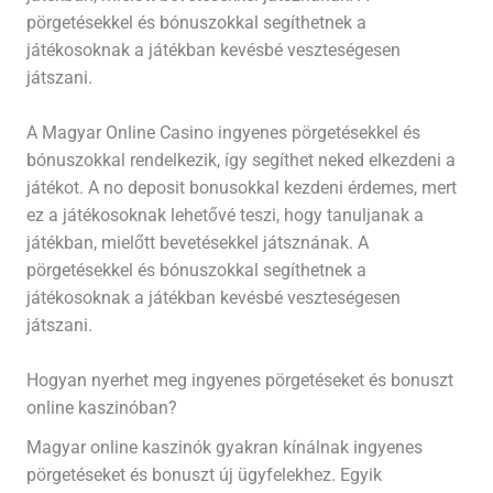
pörgetésekkel és bónuszokkal segíthetnek a
játékosoknak a játékban kevésbé veszteségesen
játszani.
A Magyar Online Casino ingyenes pörgetésekkel és
bónuszokkal rendelkezik, így segíthet neked elkezdeni a
játékot. A no deposit bonusokkal kezdeni érdemes, mert
ez a játékosoknak lehetővé teszi, hogy tanuljanak a
játékban, mielőtt bevetésekkel játsznának. A
pörgetésekkel és bónuszokkal segíthetnek a
játékosoknak a játékban kevésbé veszteségesen
játszani.
Hogyan nyerhet meg ingyenes pörgetéseket és bonuszt
online kaszinóban?
Magyar online kaszinók gyakran kínálnak ingyenes
pörgetéseket és bonuszt új ügyfelekhez. Egyik