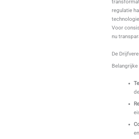
transformat
regulatie h
technologie
Voor consis
nu transpara
De Drijfver
Belangrijke
Te
de
Re
ei
C
en