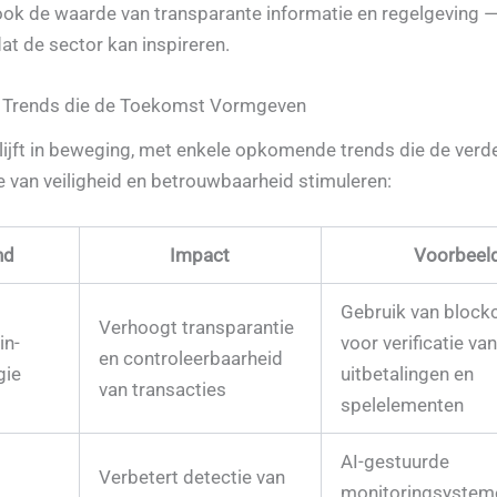
ok de waarde van transparante informatie en regelgeving —
at de sector kan inspireren.
e Trends die de Toekomst Vormgeven
lijft in beweging, met enkele opkomende trends die de verd
e van veiligheid en betrouwbaarheid stimuleren:
nd
Impact
Voorbeel
Gebruik van block
Verhoogt transparantie
in-
voor verificatie van
en controleerbaarheid
gie
uitbetalingen en
van transacties
spelelementen
AI-gestuurde
Verbetert detectie van
monitoringsystem