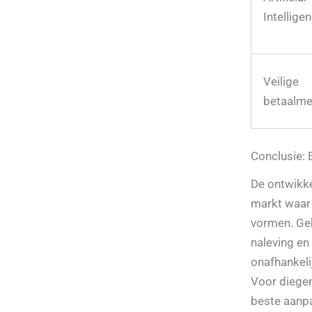
Intelligen
Veilige
betaalm
Conclusie:
De ontwikke
markt waar 
vormen. Geb
naleving en
onafhankeli
Voor diegen
beste aanpa