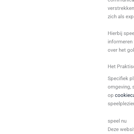
verstrekken
zich als exp
Hierbij spe
informeren 
over het go
Het Praktis
Specifiek p
omgeving, sp
op
cookieca
speelplezie
speel nu
Deze websit