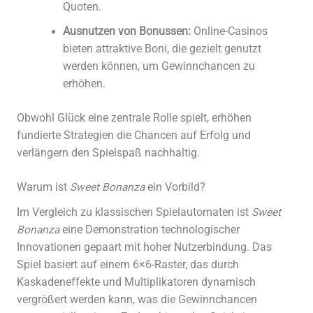
Quoten.
Ausnutzen von Bonussen:
Online-Casinos
bieten attraktive Boni, die gezielt genutzt
werden können, um Gewinnchancen zu
erhöhen.
Obwohl Glück eine zentrale Rolle spielt, erhöhen
fundierte Strategien die Chancen auf Erfolg und
verlängern den Spielspaß nachhaltig.
Warum ist
Sweet Bonanza
ein Vorbild?
Im Vergleich zu klassischen Spielautomaten ist
Sweet
Bonanza
eine Demonstration technologischer
Innovationen gepaart mit hoher Nutzerbindung. Das
Spiel basiert auf einem 6×6-Raster, das durch
Kaskadeneffekte und Multiplikatoren dynamisch
vergrößert werden kann, was die Gewinnchancen