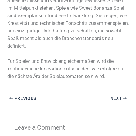
Spielerlebnisse und verantwortungsbewusstes Spielen
im Mittelpunkt stehen. Spiele wie Sweet Bonanza Spiel
sind exemplarisch für diese Entwicklung. Sie zeigen, wie
Kreativität und technischer Fortschritt zusammenspielen,
um einzigartige Unterhaltung zu schaffen, die sowohl
Spaß macht als auch die Branchenstandards neu
definiert.
Für Spieler und Entwickler gleichermaßen wird die
kontinuierliche Innovation entscheiden, wie erfolgreich
die nächste Ära der Spielautomaten sein wird.
PREVIOUS
NEXT
Leave a Comment