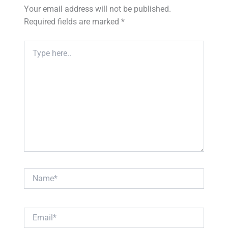
Your email address will not be published.
Required fields are marked
*
Type
here..
Name*
Email*