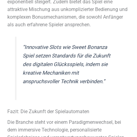
exponentiell steigert. Zudem bietet das Spiel eine
attraktive Mischung aus unkomplizierter Bedienung und
komplexen Bonusmechanismen, die sowohl Anfänger
als auch erfahrene Spieler ansprechen.
“Innovative Slots wie Sweet Bonanza
Spiel setzen Standards für die Zukunft
des digitalen Glücksspiels, indem sie
kreative Mechaniken mit
anspruchsvoller Technik verbinden.”
Fazit: Die Zukunft der Spielautomaten
Die Branche steht vor einem Paradigmenwechsel, bei
dem immersive Technologie, personalisierte