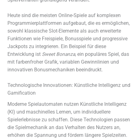
Spielverhalten grundlegend verändert.
Heute sind die meisten Online-Spiele auf komplexen
Programmierplattformen aufgebaut, die es ermöglichen,
sowohl klassische Slot-Elemente als auch erweiterte
Funktionen wie Freispiele, Bonusspiele und progressive
Jackpots zu integrieren. Ein Beispiel für diese
Entwicklung ist
Sweet Bonanza
, ein populäres Spiel, das
mit farbenfroher Grafik, variablen Gewinnlinien und
innovativen Bonusmechaniken beeindruckt.
Technologische Innovationen: Künstliche Intelligenz und
Gamification
Moderne Spielautomaten nutzen Künstliche Intelligenz
(KI) und maschinelles Lernen, um individuellere
Spielerlebnisse zu schaffen. Diese Technologien passen
die Spielmechanik an das Verhalten des Nutzers an,
erhöhen die Spannung und fördern längere Spielzeiten.