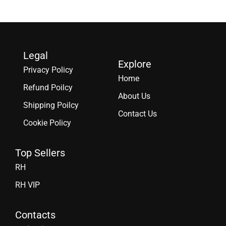
Legal
Explore
Privacy Policy
Home
Refund Poilcy
About Us
Shipping Poilcy
Contact Us
Cookie Policy
Top Sellers
RH
RH VIP
Contacts