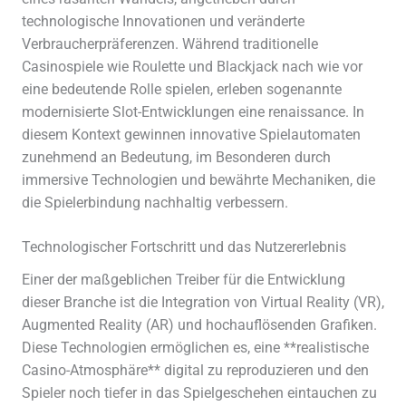
technologische Innovationen und veränderte
Verbraucherpräferenzen. Während traditionelle
Casinospiele wie Roulette und Blackjack nach wie vor
eine bedeutende Rolle spielen, erleben sogenannte
modernisierte Slot-Entwicklungen
eine renaissance. In
diesem Kontext gewinnen innovative Spielautomaten
zunehmend an Bedeutung, im Besonderen durch
immersive Technologien und bewährte Mechaniken, die
die Spielerbindung nachhaltig verbessern.
Technologischer Fortschritt und das Nutzererlebnis
Einer der maßgeblichen Treiber für die Entwicklung
dieser Branche ist die Integration von Virtual Reality (VR),
Augmented Reality (AR) und hochauflösenden Grafiken.
Diese Technologien ermöglichen es, eine **realistische
Casino-Atmosphäre** digital zu reproduzieren und den
Spieler noch tiefer in das Spielgeschehen eintauchen zu