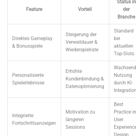
Status in
Feature
Vorteil
der
Branche
Standard
Steigerung der
Direktes Gameplay
bei
Verweildauer &
& Bonusspiele
aktuellen
Wiederspielrate
Top-Slots
Wachsen
Erhöhte
Personalisierte
Nutzung
Kundenbindung &
Spielerlebnisse
durch KI-
Datenoptimierung
Integratio
Best
Motivation zu
Practice i
Integrierte
längeren
User
Fortschrittsanzeigen
Sessions
Experienc
Design