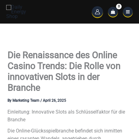
Skip
to
Main
content
Menu
Die Renaissance des Online
Casino Trends: Die Rolle von
innovativen Slots in der
Branche
By
Marketing Team
/
April 26, 2025
Einleitung: Innovative Slots als Schlüsselfaktor für die
Branche
Die Online-Glücksspielbranche befindet sich inmitten
eines rasanten Wandels, angetrieben durch