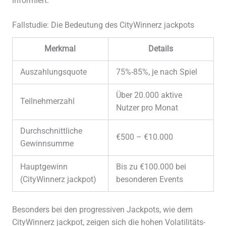
informiert.
Fallstudie: Die Bedeutung des CityWinnerz jackpots
Merkmal
Details
Auszahlungsquote
75%-85%, je nach Spiel
Über 20.000 aktive
Teilnehmerzahl
Nutzer pro Monat
Durchschnittliche
€500 – €10.000
Gewinnsumme
Hauptgewinn
Bis zu €100.000 bei
(CityWinnerz jackpot)
besonderen Events
Besonders bei den progressiven Jackpots, wie dem
CityWinnerz jackpot, zeigen sich die hohen Volatilitäts-