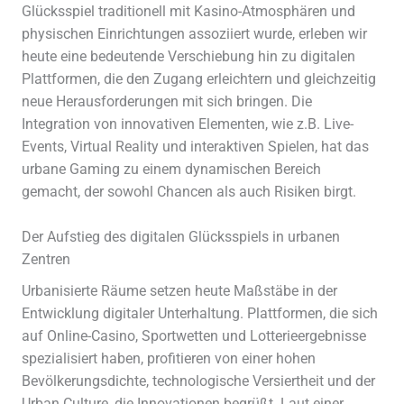
Glücksspiel traditionell mit Kasino-Atmosphären und
physischen Einrichtungen assoziiert wurde, erleben wir
heute eine bedeutende Verschiebung hin zu digitalen
Plattformen, die den Zugang erleichtern und gleichzeitig
neue Herausforderungen mit sich bringen. Die
Integration von innovativen Elementen, wie z.B. Live-
Events, Virtual Reality und interaktiven Spielen, hat das
urbane Gaming zu einem dynamischen Bereich
gemacht, der sowohl Chancen als auch Risiken birgt.
Der Aufstieg des digitalen Glücksspiels in urbanen
Zentren
Urbanisierte Räume setzen heute Maßstäbe in der
Entwicklung digitaler Unterhaltung. Plattformen, die sich
auf Online-Casino, Sportwetten und Lotterieergebnisse
spezialisiert haben, profitieren von einer hohen
Bevölkerungsdichte, technologische Versiertheit und der