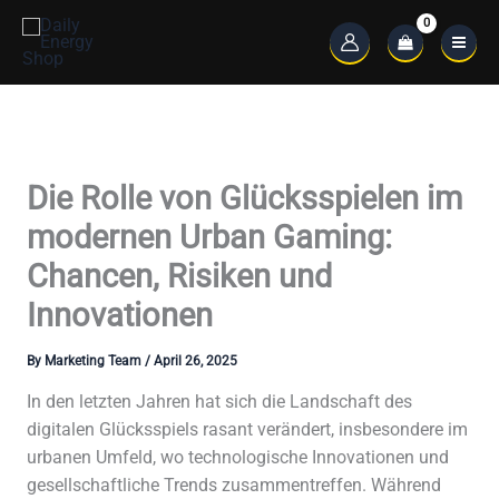
Skip
to
Main
content
Menu
Die Rolle von Glücksspielen im
modernen Urban Gaming:
Chancen, Risiken und
Innovationen
By
Marketing Team
/
April 26, 2025
In den letzten Jahren hat sich die Landschaft des
digitalen Glücksspiels rasant verändert, insbesondere im
urbanen Umfeld, wo technologische Innovationen und
gesellschaftliche Trends zusammentreffen. Während