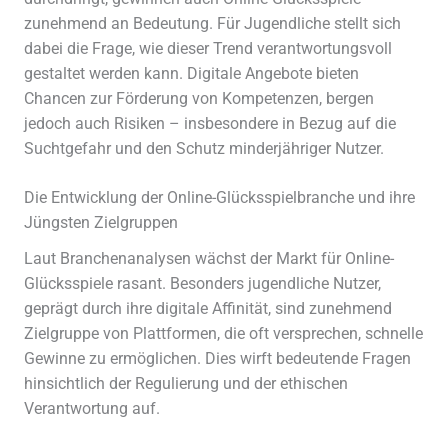
zunehmend an Bedeutung. Für Jugendliche stellt sich
dabei die Frage, wie dieser Trend verantwortungsvoll
gestaltet werden kann. Digitale Angebote bieten
Chancen zur Förderung von Kompetenzen, bergen
jedoch auch Risiken – insbesondere in Bezug auf die
Suchtgefahr und den Schutz minderjähriger Nutzer.
Die Entwicklung der Online-Glücksspielbranche und ihre
Jüngsten Zielgruppen
Laut Branchenanalysen wächst der Markt für Online-
Glücksspiele rasant. Besonders jugendliche Nutzer,
geprägt durch ihre digitale Affinität, sind zunehmend
Zielgruppe von Plattformen, die oft versprechen, schnelle
Gewinne zu ermöglichen. Dies wirft bedeutende Fragen
hinsichtlich der Regulierung und der ethischen
Verantwortung auf.