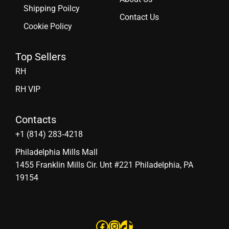
Shipping Poilcy
Contact Us
Cookie Policy
Top Sellers
RH
RH VIP
Contacts
‪+1 (814) 283‑4218
Philadelphia Mills Mall
1455 Franklin Mills Cir. Unt #221 Philadelphia, PA
19154
Facebook
Instagram
TikTok