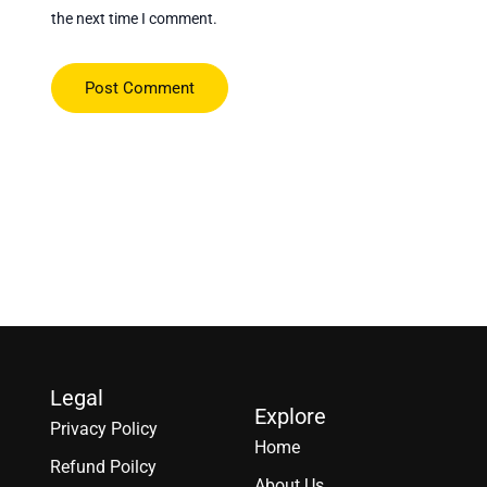
the next time I comment.
Legal
Explore
Privacy Policy
Home
Refund Poilcy
About Us