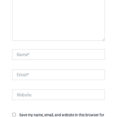
Name*
Email*
Website
Save my name, email, and website in this browser for