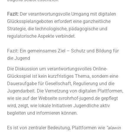
Fazit:
Der verantwortungsvolle Umgang mit digitalen
Glücksspielangeboten erfordert eine ganzheitliche
Strategie, die technologische, pädagogische und
regulatorische Aspekte verbindet.
Fazit: Ein gemeinsames Ziel – Schutz und Bildung für
die Jugend
Die Diskussion um verantwortungsvolles Online-
Glücksspiel ist kein kurzfristiges Thema, sondern eine
Daueraufgabe für Gesellschaft, Regulierung und die
Jugendarbeit. Die Vernetzung von digitalen Plattformen,
wie sie auf der Webseite svrohrhof-jugend.de gepflegt
wird, zeigt, wie lokale Initiativen Jugendliche aktiv
begleiten und informieren können.
Es ist von zentraler Bedeutung, Plattformen wie
“alawin