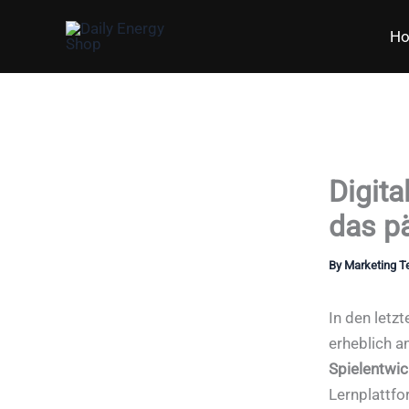
Skip
H
to
content
Digita
das p
By
Marketing 
In den letzt
erheblich 
Spielentwic
Lernplattfo