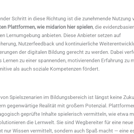
nder Schritt in diese Richtung ist die zunehmende Nutzung 
ten Plattformen, wie midarion hier spielen
, die evidenzbasier
ren Lernumgebung anbieten. Diese Anbieter setzen auf
cherung, Nutzerfeedback und kontinuierliche Weiterentwick
rungen der digitalen Bildung gerecht zu werden. Dabei verf
as Lernen zu einer spannenden, motivierenden Erfahrung zu 
itive als auch soziale Kompetenzen fördert.
 von Spielszenarien im Bildungsbereich ist längst keine Zuku
rn gegenwärtige Realität mit großem Potenzial. Plattformen
agogisch geprüfte Inhalte spielerisch vermitteln, wie etwa m
olutionieren die Lernwelt. Sie sind Wegbereiter für eine neue 
ht nur Wissen vermittelt, sondern auch Spaß macht — eine es