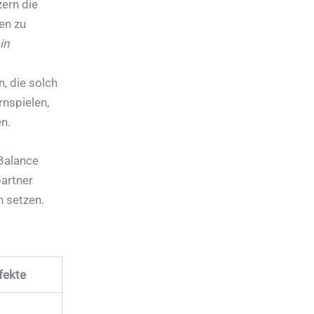
ern die
en zu
in
, die solch
rnspielen,
n.
 Balance
artner
n setzen.
fekte