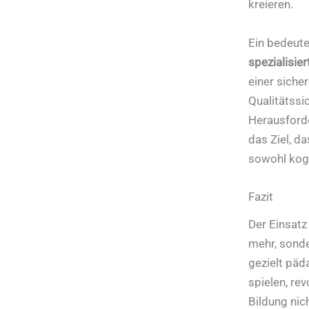
kreieren.
Ein bedeute
spezialisier
einer siche
Qualitätssi
Herausforde
das Ziel, d
sowohl kogn
Fazit
Der Einsatz
mehr, sonde
gezielt päd
spielen, rev
Bildung nic