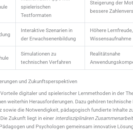
Steigerung der Moti
ule
spielerischen
bessere Zahlenver
Testformaten
Interaktive Szenarien in
Höhere Lernfreude,
ldung
der Erwachsenenbildung
Wissensaufnahme
Simulationen zu
Realitätsnahe
hule
technischen Verfahren
Anwendungskompe
erungen und Zukunftsperspektiven
Vorteile digitaler und spielerischer Lernmethoden in der The
hen weiterhin Herausforderungen. Dazu gehören technische B
 sowie die Notwendigkeit, pädagogisch fundierte Inhalte z
Die Zukunft liegt in einer
interdisziplinären Zusammenarbeit
, Pädagogen und Psychologen gemeinsam innovative Lösun