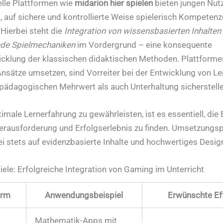
lle Plattformen wie
midarion hier spielen
bieten jungen Nutz
, auf sichere und kontrollierte Weise spielerisch Kompetenz
 Hierbei steht die
Integration von wissensbasierten Inhalten 
de Spielmechaniken
im Vordergrund – eine konsequente
cklung der klassischen didaktischen Methoden. Plattformen
Ansätze umsetzen, sind Vorreiter bei der Entwicklung von Le
pädagogischen Mehrwert als auch Unterhaltung sicherstelle
imale Lernerfahrung zu gewährleisten, ist es essentiell, die
rausforderung und Erfolgserlebnis zu finden. Umsetzungsp
ei stets auf evidenzbasierte Inhalte und hochwertiges Desig
iele: Erfolgreiche Integration von Gaming im Unterricht
orm
Anwendungsbeispiel
Erwünschte Ef
Mathematik-Apps mit