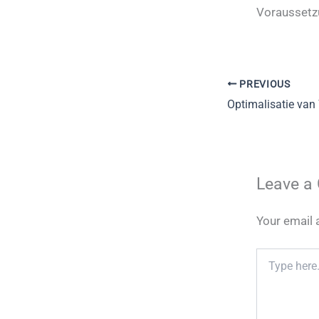
Voraussetzu
PREVIOUS
Leave a
Your email 
Type
here..