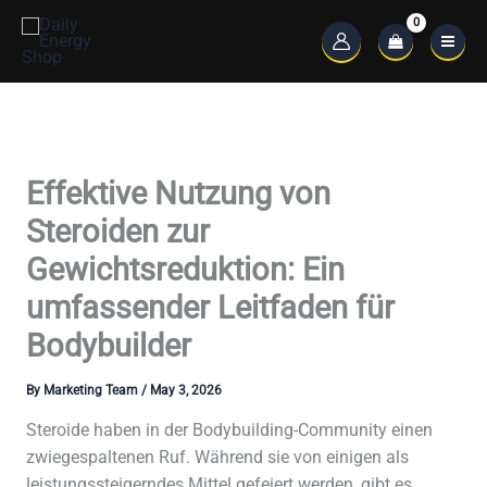
Skip
to
Main
content
Menu
Effektive Nutzung von
Steroiden zur
Gewichtsreduktion: Ein
umfassender Leitfaden für
Bodybuilder
By
Marketing Team
/
May 3, 2026
Steroide haben in der Bodybuilding-Community einen
zwiegespaltenen Ruf. Während sie von einigen als
leistungssteigerndes Mittel gefeiert werden, gibt es