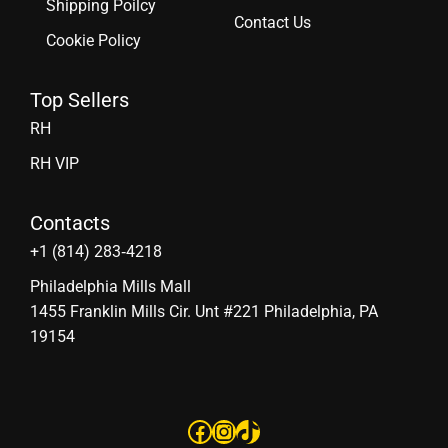
Shipping Poilcy
Contact Us
Cookie Policy
Top Sellers
RH
RH VIP
Contacts
‪+1 (814) 283‑4218
Philadelphia Mills Mall
1455 Franklin Mills Cir. Unt #221 Philadelphia, PA
19154
Facebook
Instagram
TikTok