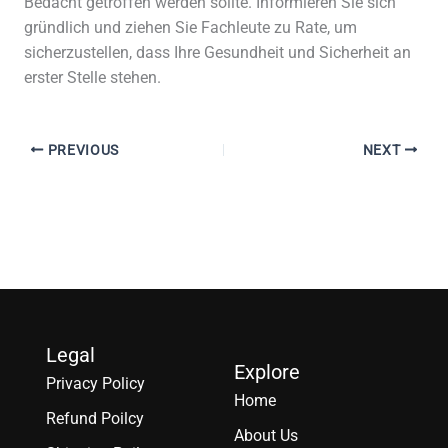
Bedacht getroffen werden sollte. Informieren Sie sich
gründlich und ziehen Sie Fachleute zu Rate, um
sicherzustellen, dass Ihre Gesundheit und Sicherheit an
erster Stelle stehen.
PREVIOUS
NEXT
Legal
Explore
Privacy Policy
Home
Refund Poilcy
About Us