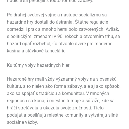
tradície sa prepojili s touto formou zábavy.
Po druhej svetovej vojne a nástupe socializmu sa
hazardné hry dostali do ústrania. Štátne regulácie
obmedzili prax a mnoho herní bolo zatvorených. Avšak,
s politickými zmenami v 90. rokoch a otvorením trhu, sa
hazard opäť rozbehol, čo otvorilo dvere pre moderné
kasína a stávkové kancelárie.
Kultúrny vplyv hazardných hier
Hazardné hry mali vždy významný vplyv na slovenskú
kultúru, a to nielen ako forma zábavy, ale aj ako spôsob,
ako sa spájať s tradíciou a komunitou. V mnohých
regiónoch sa konajú miestne turnaje a súťaže, kde sa
hráči stretávajú a ukazujú svoje zručnosti. Tieto
podujatia posilňujú miestne komunity a vytvárajú silné
sociálne väzby.