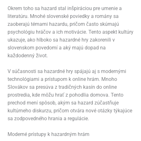
Okrem toho sa hazard stal inšpiráciou pre umenie a
literatúru. Mnohé slovenské poviedky a romány sa
zaoberajú témami hazardu, pričom často skúmajú
psychológiu hráčov a ich motivácie. Tento aspekt kultúry
ukazuje, ako hlboko sa hazardné hry zakorenili v
slovenskom povedomí a aký majú dopad na
každodenný život.
V súčasnosti sa hazardné hry spájajú aj s modernými
technológiami a prístupom k online hrám. Mnoho
Slovákov sa presúva z tradičných kasín do online
prostredia, kde môžu hrať z pohodlia domova. Tento
prechod mení spôsob, akým sa hazard zúčastňuje
kultúrneho diskurzu, pričom otvára nové otázky týkajúce
sa zodpovedného hrania a regulácie.
Moderné prístupy k hazardným hrám