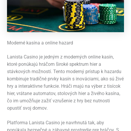
Moderné kasína a online hazard
Lanista Casino je jedným z moderných online kasín,
ktoré ponúkajú hráčom široké spektrum hier a
stávkových možností. Tento moderný prístup k hazardu
kombinuje tradičné prvky kasín s inováciami, ako sú živé
hry a interaktívne funkcie. Hráči majú na výber z tisícok
hier, vrátane automatov, stolových hier a živého kasína,
čo im umožňuje zažiť vzrušenie z hry bez nutnosti
opustiť svoj domov.
Platforma Lanista Casino je navrhnutá tak, aby
ponúkala bezpečné a zábavné prostredie pre hráčov. S