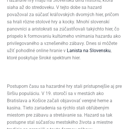
Hazardné hry majú na Slovensku dlhú históriu, ktorá
siaha až do stredoveku. V tejto dobe sa hazard
považoval za súčasť kráľovských dvorných hier, pričom
sa hrali rôzne stolové hry a kocky. Mnohí slovenskí
panovníci a aristokrati sa zúčastňovali takýchto hier, čo
prispelo k formovaniu kultúrneho vnímania hazardu ako
privilegovaného a vznešeného zábavy. Dnes si môžete
užiť pohodlné online hranie v
Lanista na Slovensku
,
ktoré poskytuje široké spektrum hier.
Postupom času sa hazardné hry stali prístupnejšie aj pre
širšiu populáciu. V 19. storočí sa v mestách ako
Bratislava a Košice začali objavovať verejné herne a
kasína. Tieto zariadenia sa rýchlo stali obľúbeným
miestom pre zábavu a stretávanie sa. Hazard sa tak
postupne stal súčasťou mestského života a miestne