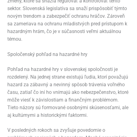
zmeny, ktoré sa snažia regulovať a kontrolovať tento
sektor. Slovenská legislatíva sa snaží prispôsobiť týmto
novým trendom a zabezpečiť ochranu hráčov. Zároveň
sa zameriava na ochranu mladistvých pred prístupom k
hazardným hrám, čo je v súčasnosti veľmi aktuálnou
témou.
Spoločenský pohľad na hazardné hry
Pohľad na hazardné hry v slovenskej spoločnosti je
rozdelený. Na jednej strane existujú ľudia, ktorí považujú
hazard za zábavný a nevinný spôsob trávenia voľného
času, zatiaľ čo iní ho vnímajú ako nebezpečenstvo, ktoré
môže viesť k závislostiam a finančným problémom.
Tieto názory sú formované osobnými skúsenosťami, ale
aj kultúrnymi a historickými faktormi.
V posledných rokoch sa zvyšuje povedomie o