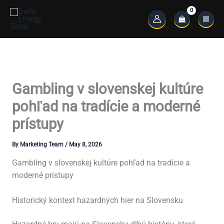
Skip
to
Main
content
Menu
Gambling v slovenskej kultúre
pohľad na tradície a moderné
prístupy
By
Marketing Team
/
May 8, 2026
Gambling v slovenskej kultúre pohľad na tradície a
moderné prístupy
Historický kontext hazardných hier na Slovensku