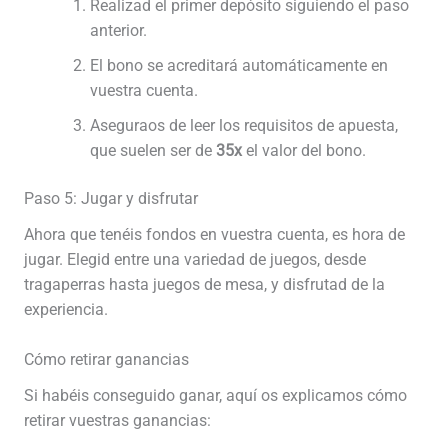
Realizad el primer depósito siguiendo el paso
anterior.
El bono se acreditará automáticamente en
vuestra cuenta.
Aseguraos de leer los requisitos de apuesta,
que suelen ser de
35x
el valor del bono.
Paso 5: Jugar y disfrutar
Ahora que tenéis fondos en vuestra cuenta, es hora de
jugar. Elegid entre una variedad de juegos, desde
tragaperras hasta juegos de mesa, y disfrutad de la
experiencia.
Cómo retirar ganancias
Si habéis conseguido ganar, aquí os explicamos cómo
retirar vuestras ganancias: