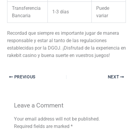
Transferencia
Puede
1-3 días
Bancaria
variar
Recordad que siempre es importante jugar de manera
responsable y estar al tanto de las regulaciones
establecidas por la DGOJ. ¡Disfrutad de la experiencia en
rakebit casino y buena suerte en vuestros juegos!
PREVIOUS
NEXT
Leave a Comment
Your email address will not be published.
Required fields are marked
*