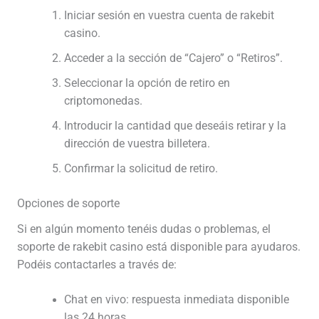
Iniciar sesión en vuestra cuenta de rakebit
casino.
Acceder a la sección de “Cajero” o “Retiros”.
Seleccionar la opción de retiro en
criptomonedas.
Introducir la cantidad que deseáis retirar y la
dirección de vuestra billetera.
Confirmar la solicitud de retiro.
Opciones de soporte
Si en algún momento tenéis dudas o problemas, el
soporte de rakebit casino está disponible para ayudaros.
Podéis contactarles a través de:
Chat en vivo: respuesta inmediata disponible
las 24 horas.