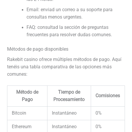
Email: enviad un correo a su soporte para
consultas menos urgentes.
FAQ: consultad la sección de preguntas
frecuentes para resolver dudas comunes.
Métodos de pago disponibles
Rakebit casino ofrece múltiples métodos de pago. Aquí
tenéis una tabla comparativa de las opciones más
comunes:
Método de
Tiempo de
Comisiones
Pago
Procesamiento
Bitcoin
Instantáneo
0%
Ethereum
Instantáneo
0%