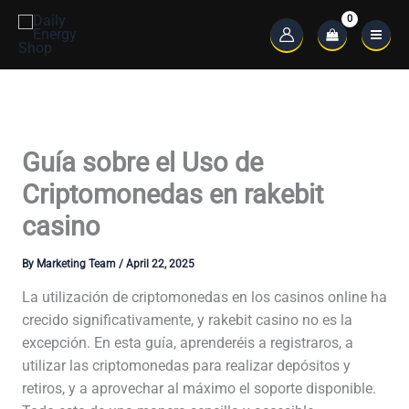
Skip
to
Main
content
Menu
Guía sobre el Uso de
Criptomonedas en rakebit
casino
By
Marketing Team
/
April 22, 2025
La utilización de criptomonedas en los casinos online ha
crecido significativamente, y rakebit casino no es la
excepción. En esta guía, aprenderéis a registraros, a
utilizar las criptomonedas para realizar depósitos y
retiros, y a aprovechar al máximo el soporte disponible.