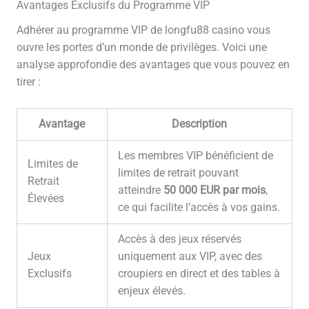
Avantages Exclusifs du Programme VIP
Adhérer au programme VIP de longfu88 casino vous
ouvre les portes d’un monde de privilèges. Voici une
analyse approfondie des avantages que vous pouvez en
tirer :
Avantage
Description
Les membres VIP bénéficient de
Limites de
limites de retrait pouvant
Retrait
atteindre
50 000 EUR par mois
,
Élevées
ce qui facilite l’accès à vos gains.
Accès à des jeux réservés
Jeux
uniquement aux VIP, avec des
Exclusifs
croupiers en direct et des tables à
enjeux élevés.