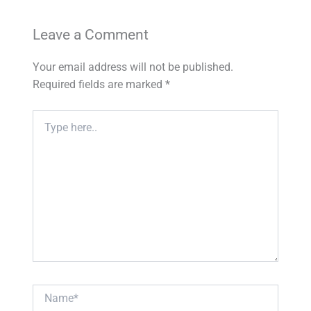
Leave a Comment
Your email address will not be published.
Required fields are marked
*
Type
here..
Name*