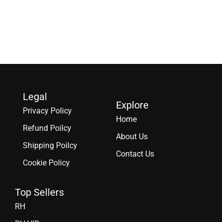
Legal
Explore
Privacy Policy
Home
Refund Poilcy
About Us
Shipping Poilcy
Contact Us
Cookie Policy
Top Sellers
RH