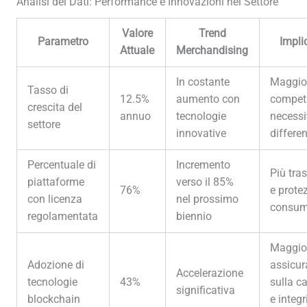
Analisi dei Dati: Performance e Innovazioni nel Settore
Valore
Trend
Parametro
Impli
Attuale
Merchandising
In costante
Maggio
Tasso di
12.5%
aumento con
competi
crescita del
annuo
tecnologie
necessi
settore
innovative
differe
Percentuale di
Incremento
Più tra
piattaforme
verso il 85%
76%
e prote
con licenza
nel prossimo
consum
regolamentata
biennio
Maggio
Adozione di
assicur
Accelerazione
tecnologie
43%
sulla c
significativa
blockchain
e integr