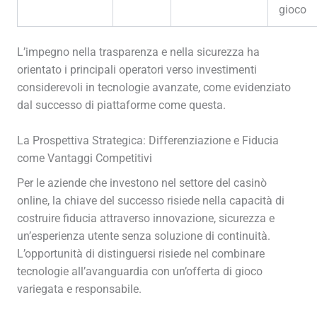
gioco
L’impegno nella trasparenza e nella sicurezza ha
orientato i principali operatori verso investimenti
considerevoli in tecnologie avanzate, come evidenziato
dal successo di piattaforme come questa.
La Prospettiva Strategica: Differenziazione e Fiducia
come Vantaggi Competitivi
Per le aziende che investono nel settore del casinò
online, la chiave del successo risiede nella capacità di
costruire fiducia attraverso innovazione, sicurezza e
un’esperienza utente senza soluzione di continuità.
L’opportunità di distinguersi risiede nel combinare
tecnologie all’avanguardia con un’offerta di gioco
variegata e responsabile.