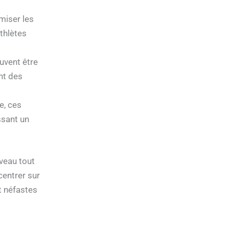
miser les
athlètes
uvent être
nt des
e, ces
ssant un
iveau tout
centrer sur
t néfastes