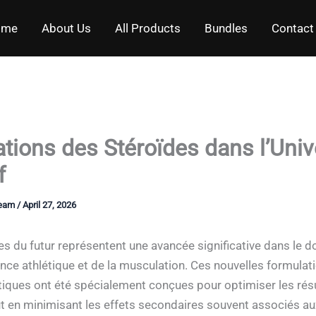
ome
About Us
All Products
Bundles
Contact
tions des Stéroïdes dans l’Univ
f
Team
/
April 27, 2026
es du futur représentent une avancée significative dans le 
nce athlétique et de la musculation. Ces nouvelles formulat
ques ont été spécialement conçues pour optimiser les rés
ut en minimisant les effets secondaires souvent associés au