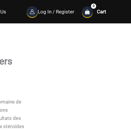
Cart
 Us
Log In / Register
ers
domaine de
ions
ultats des
x stéroïdes