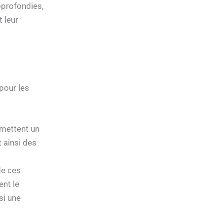
pprofondies,
 leur
pour les
mettent un
t ainsi des
de ces
ent le
si une