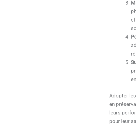
Mo
ph
ef
so
Pe
ad
ré
Su
pr
en
Adopter les
en préserva
leurs perfo
pour leur sa