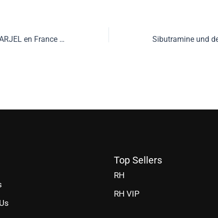
Bookmakers hors ARJEL en France fonctionnement.202 (2)
Top Sellers
RH
s
RH VIP
 Us