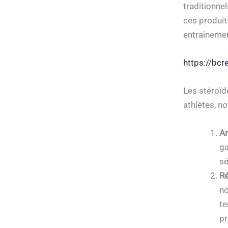
traditionne
ces produit
entraînemen
https://bcr
Les stéroïd
athlètes, n
Am
ga
sé
Ré
no
te
pr