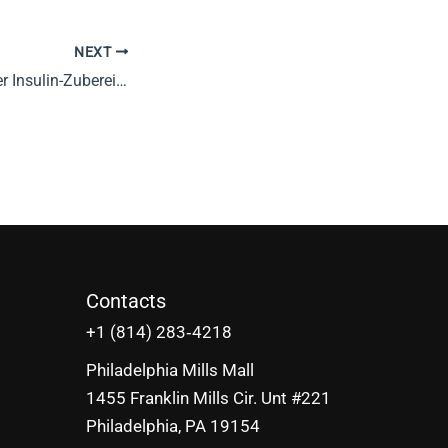
NEXT
Sibutramine und der Insulin-Zubereitungszyklus: Ein umfassender Leitfaden
Contacts
‪+1 (814) 283‑4218
Philadelphia Mills Mall
1455 Franklin Mills Cir. Unt #221
Philadelphia, PA 19154