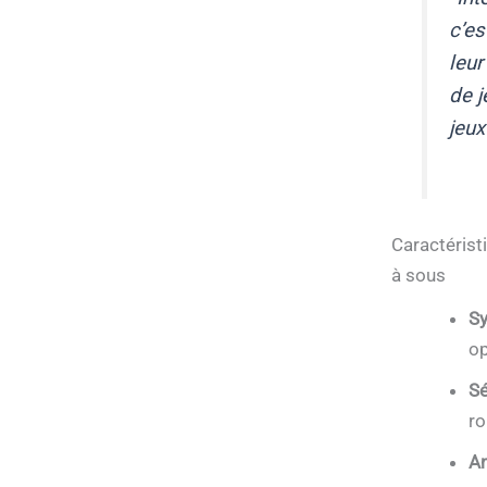
c’es
leur
de j
jeux
Caractérist
à sous
Sy
op
Sé
ro
An