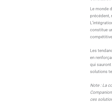
Le monde de
précédent, 
L’intégrati
constitue u
compétitive
Les tendance
en renforça
qui sauront 
solutions t
Note : La 
Companion e
ces solutio