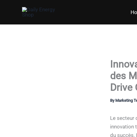
Skip
H
to
content
Innova
des M
Drive
By
Marketing 
Le secteur 
innovation 
du succès. 