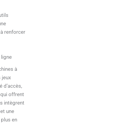
tils
une
 à renforcer
 ligne
chines à
 jeux
é d’accès,
qui offrent
s intègrent
 et une
 plus en