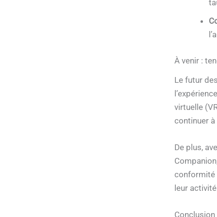
ta
Co
l’
À venir : t
Le futur de
l’expérienc
virtuelle (V
continuer à
De plus, av
Companion, 
conformité 
leur activité
Conclusion