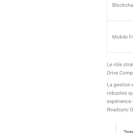
Blockcha
Mobile Fi
Le rôle str
Drive Comp
La gestion 
robustes qu
expérience u
Roadsync Dr
“In