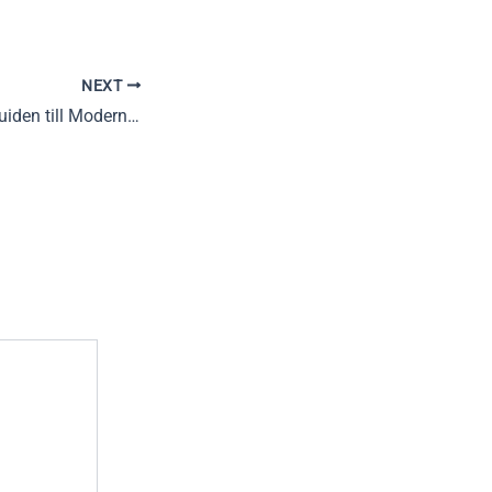
NEXT
Den Kompetenta Guiden till Moderna Mobilcasinon: Hur Man Väljer Det Bästa