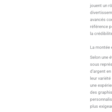
jouent un r
divertisseme
avancés 
référence p
la crédibil
La montée e
Selon une é
sous représ
d’argent en 
leur variét
une expérie
des graphis
personnalis
plus exigea