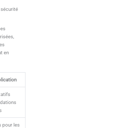
 sécurité
les
risées,
Les
ut en
lication
atifs
dations
s
 pour les