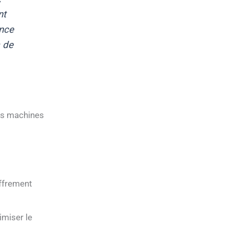
nt
ence
s de
es machines
s
iffrement
miser le