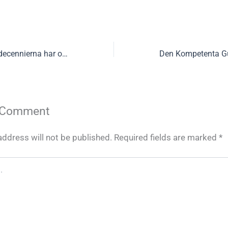
Under de senaste decennierna har onlinekasinobranschen genomgått en dramatisk förvandling, driven av
 Comment
address will not be published.
Required fields are marked
*