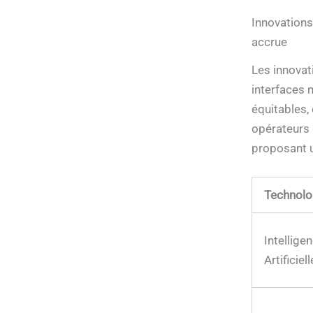
Innovations
accrue
Les innovatio
interfaces 
équitables,
opérateurs d
proposant un
Technolo
Intellige
Artificiell