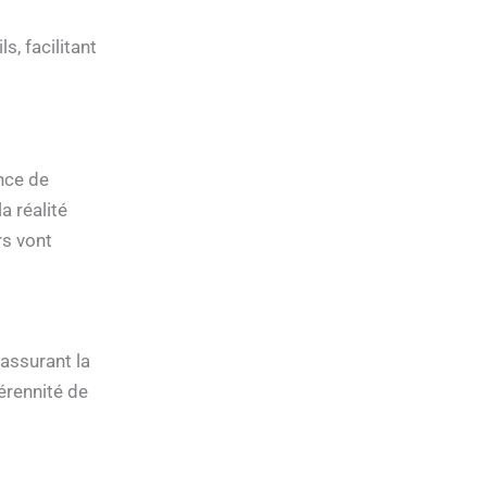
s, facilitant
nce de
a réalité
rs vont
assurant la
érennité de