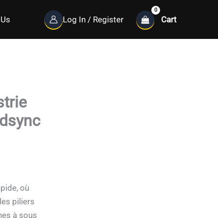
Cart
 Us
Log In / Register
trie
adsync
pide, où
es piliers
nes à sous