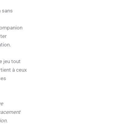
n sans
 Companion
ter
tion.
e jeu tout
tient à ceux
ces
ve
icacement
ion.