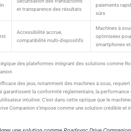
Sécurisation des transactions
in
paiements rapid
et transparence des résultats
sûrs
Machines à sou
Accessibilité accrue,
rst
optimisées pou
compatibilité multi-dispositifs
smartphones et 
atégique des plateformes intégrant des solutions comme R
anion
efficace des jeux, notamment des machines à sous, requiert 
i garantissent la conformité réglementaire, la performance 
tilisateur intuitive. C’est dans cette optique que le machin
ive Companion s’impose comme une solution crédible et i
tégrer une solution comme Roadsync Drive Companion