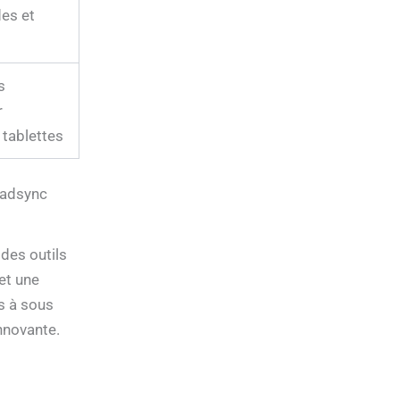
es et
s
r
tablettes
oadsync
des outils
et une
es à sous
nnovante.
,