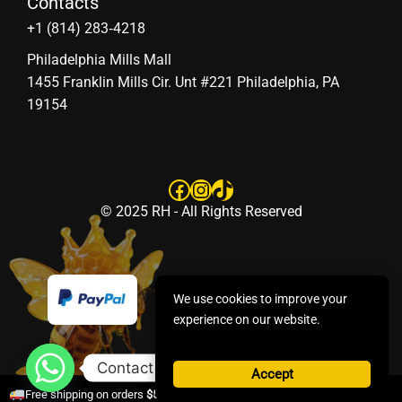
Contacts
‪+1 (814) 283‑4218
Philadelphia Mills Mall
1455 Franklin Mills Cir. Unt #221 Philadelphia, PA
19154
Facebook
Instagram
TikTok
© 2025 RH - All Rights Reserved
We use cookies to improve your
experience on our website.
Contact us
Accept
×
Free shipping on orders
$50+
.