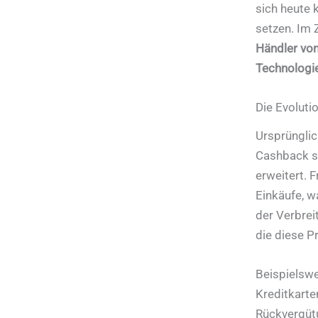
sich heute 
setzen. Im 
Händler vo
Technologie
Die Evolut
Ursprünglic
Cashback se
erweitert. 
Einkäufe, w
der Verbrei
die diese P
Beispielswe
Kreditkarte
Rückvergütu