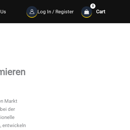
Cart
 Us
Log In / Register
mieren
en Markt
bei der
onelle
 entwickeln