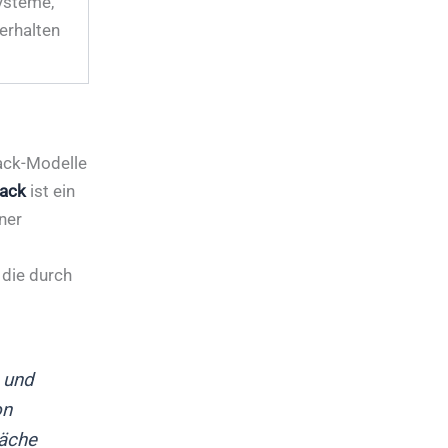
ysteme,
erhalten
back-Modelle
back
ist ein
ner
 die durch
 und
on
läche