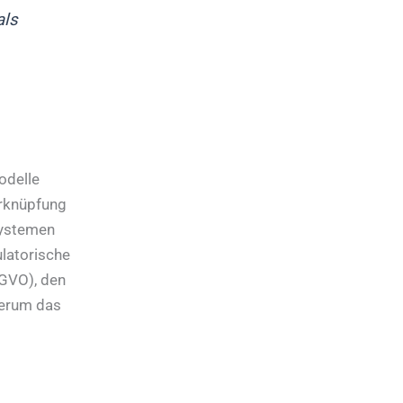
als
odelle
erknüpfung
systemen
latorische
GVO), den
derum das