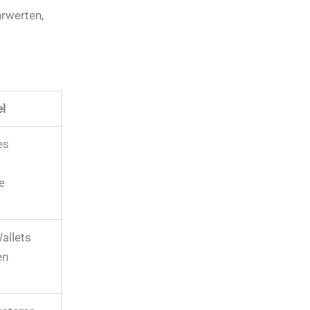
rwerten,
el
es
e
allets
en
d