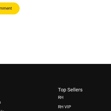
Top Sellers
RH
s
RH VIP