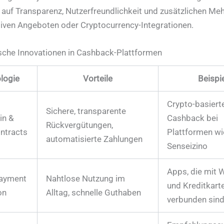
uf Transparenz, Nutzerfreundlichkeit und zusätzlichen Meh
iven Angeboten oder Cryptocurrency-Integrationen.
sche Innovationen in Cashback-Plattformen
logie
Vorteile
Beispi
Crypto-basiert
Sichere, transparente
in &
Cashback bei
Rückvergütungen,
ntracts
Plattformen wi
automatisierte Zahlungen
Senseizino
Apps, die mit W
ayment
Nahtlose Nutzung im
und Kreditkart
on
Alltag, schnelle Guthaben
verbunden sin