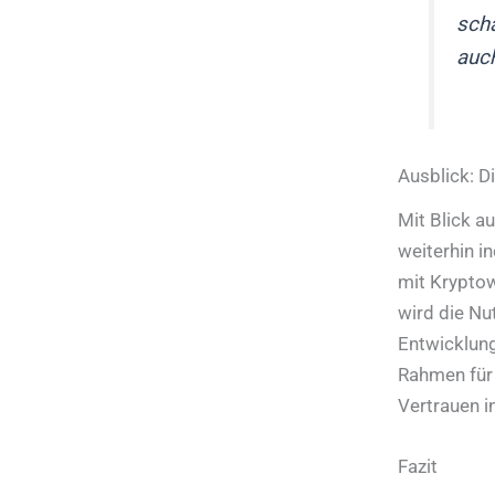
scha
auc
Ausblick: 
Mit Blick a
weiterhin i
mit Kryptow
wird die Nu
Entwicklun
Rahmen für
Vertrauen i
Fazit