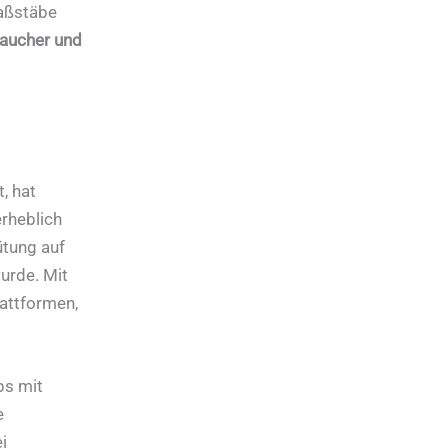
Maßstäbe
aucher und
, hat
rheblich
ütung auf
urde. Mit
attformen,
ps mit
e
i