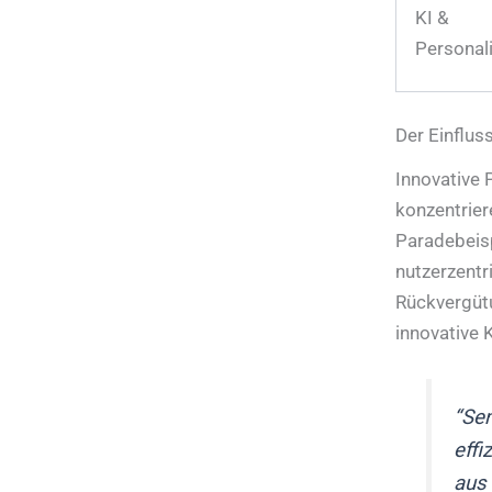
KI &
Personal
Der Einflus
Innovative 
konzentrier
Paradebeisp
nutzerzentr
Rückvergütu
innovative 
“Sen
eff
aus 