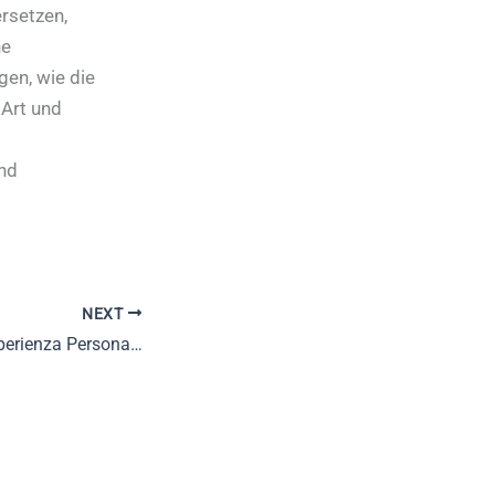
rsetzen,
he
en, wie die
Art und
nd
NEXT
La Sicurezza e l’Esperienza Personalizzata nelle Piattaforme di Gioco Online