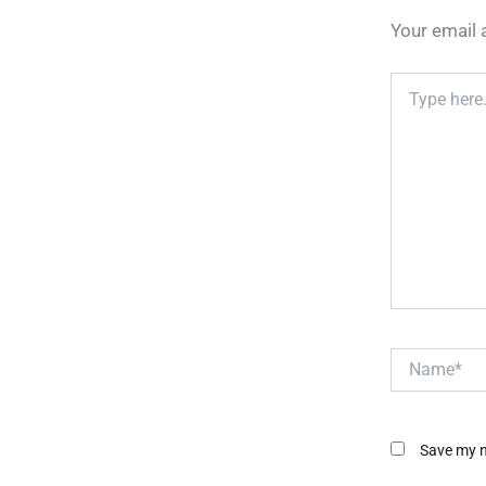
Your email 
Type
here..
Name*
Save my n