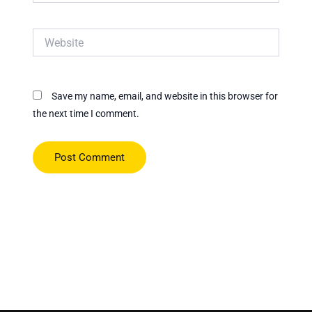
Website
Save my name, email, and website in this browser for
the next time I comment.