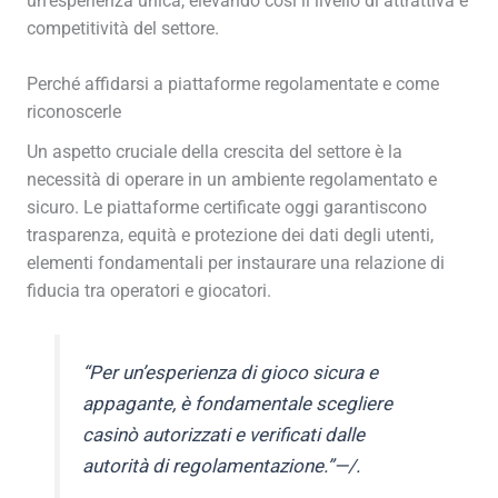
un’esperienza unica, elevando così il livello di attrattiva e
competitività del settore.
Perché affidarsi a piattaforme regolamentate e come
riconoscerle
Un aspetto cruciale della crescita del settore è la
necessità di operare in un ambiente regolamentato e
sicuro. Le piattaforme certificate oggi garantiscono
trasparenza, equità e protezione dei dati degli utenti,
elementi fondamentali per instaurare una relazione di
fiducia tra operatori e giocatori.
“Per un’esperienza di gioco sicura e
appagante, è fondamentale scegliere
casinò autorizzati e verificati dalle
autorità di regolamentazione.”—/.