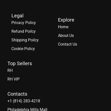
Legal
Explore
Privacy Policy
Home
Refund Poilcy
About Us
Shipping Poilcy
Contact Us
Cookie Policy
Top Sellers
RH
RH VIP
Contacts
‪+1 (814) 283‑4218
Philadelphia Mills Mall