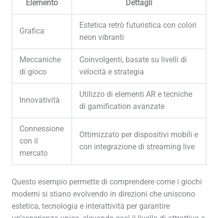
Elemento
Dettagli
Estetica retrò futuristica con colori
Grafica
neon vibranti
Meccaniche
Coinvolgenti, basate su livelli di
di gioco
velocità e strategia
Utilizzo di elementi AR e tecniche
Innovatività
di gamification avanzate
Connessione
Ottimizzato per dispositivi mobili e
con il
con integrazione di streaming live
mercato
Questo esempio permette di comprendere come i giochi
moderni si stiano evolvendo in direzioni che uniscono
estetica, tecnologia e interattività per garantire